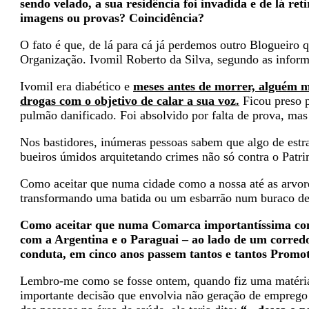
sendo velado, a sua residência foi invadida e de lá r
imagens ou provas? Coincidência?
O fato é que, de lá para cá já perdemos outro Blogueiro 
Organização. Ivomil Roberto da Silva, segundo as inform
Ivomil era diabético e
meses antes de morrer, alguém 
drogas com o objetivo de calar a sua voz.
Ficou preso p
pulmão danificado. Foi absolvido por falta de prova, mas a
Nos bastidores, inúmeras pessoas sabem que algo de estr
bueiros úmidos arquitetando crimes não só contra o Patr
Como aceitar que numa cidade como a nossa até as arvore
transformando uma batida ou um esbarrão num buraco de
Como aceitar que numa Comarca importantíssima como 
com a Argentina e o Paraguai – ao lado de um corredo
conduta, em cinco anos passem tantos e tantos Promot
Lembro-me como se fosse ontem, quando fiz uma matéria
importante decisão que envolvia não geração de empre