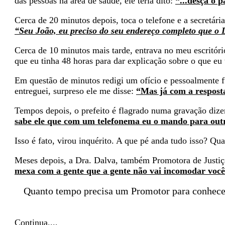
das pessoas na área de saúde, ele teria dito:
“...desça o 
Cerca de 20 minutos depois, toca o telefone e a secretári
“Seu João, eu preciso do seu endereço completo que o 
Cerca de 10 minutos mais tarde, entrava no meu escritór
que eu tinha 48 horas para dar explicação sobre o que eu 
Em questão de minutos redigi um ofício e pessoalmente f
entreguei, surpreso ele me disse:
“Mas já com a respost
Tempos depois, o prefeito é flagrado numa gravação diz
sabe ele que com um telefonema eu o mando para out
Isso é fato, virou inquérito. A que pé anda tudo isso? Q
Meses depois, a Dra. Dalva, também Promotora de Justiça
mexa com a gente que a gente não vai incomodar você.
Quanto tempo precisa um Promotor para conhecer
Continua...,