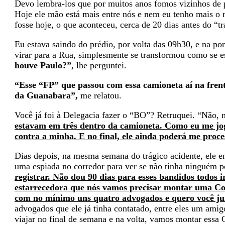
Devo lembra-los que por muitos anos fomos vizinhos de p
Hoje ele mão está mais entre nós e nem eu tenho mais o
fosse hoje, o que aconteceu, cerca de 20 dias antes do “tr
Eu estava saindo do prédio, por volta das 09h30, e na po
virar para a Rua, simplesmente se transformou como se e
houve Paulo?”
, lhe perguntei.
“Esse “FP” que passou com essa camioneta aí na fren
da Guanabara”,
me relatou.
Você já foi à Delegacia fazer o “BO”? Retruquei. “Não, 
estavam em três dentro da camioneta. Como eu me jog
contra a minha. E no final, ele ainda poderá me proce
Dias depois, na mesma semana do trágico acidente, ele en
uma espiada no corredor para ver se não tinha ninguém p
registrar. Não dou 90 dias para esses bandidos todos i
estarrecedora que nós vamos precisar montar uma Com
com no mínimo uns quatro advogados e quero você ju
advogados que ele já tinha contatado, entre eles um amig
viajar no final de semana e na volta, vamos montar essa C