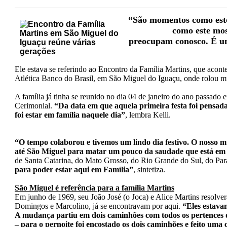
“São momentos como este 
como este mos
preocupam conosco. É u
Ele estava se referindo ao Encontro da Família Martins, que acon
Atlética Banco do Brasil, em São Miguel do Iguaçu, onde rolou mu
A família já tinha se reunido no dia 04 de janeiro do ano passado 
Cerimonial.
“Da data em que aquela primeira festa foi pensad
foi estar em família naquele dia”
, lembra Kelli.
“O tempo colaborou e tivemos um lindo dia festivo. O nosso 
até São Miguel para matar um pouco da saudade que está em
de Santa Catarina, do Mato Grosso, do Rio Grande do Sul, do Pa
para poder estar aqui em Família”
, sintetiza.
São Miguel é referência para a família Martins
Em junho de 1969, seu João José (o Joca) e Alice Martins resolvera
Domingos e Marcolino, já se encontravam por aqui.
“Eles estava
A mudança partiu em dois caminhões com todos os pertences da
– para o pernoite foi encostado os dois caminhões e feito uma