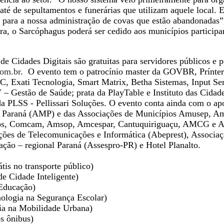
até de sepultamentos e funerárias que utilizam aquele local. E
 para a nossa administração de covas que estão abandonadas”,
ra, o Sarcóphagus poderá ser cedido aos municípios participa
de Cidades Digitais são gratuitas para servidores públicos e 
com.br
. O evento tem o patrocínio master da GOVBR, Prínter 
Exati Tecnologia, Smart Matrix, Betha Sistemas, Input Ser
 Gestão de Saúde; prata da PlayTable e Instituto das Cidad
PLSS - Pellissari Soluções. O evento conta ainda com o ap
do Paraná (AMP) e das Associações de Municípios Amusep, A
s, Comcam, Amsop, Amcespar, Cantuquiriguaçu, AMCG e A
ções de Telecomunicações e Informática (Abeprest), Associaç
ação – regional Paraná (Assespro-PR) e Hotel Planalto.
tis no transporte público)
e Cidade Inteligente)
 Educação)
ologia na Segurança Escolar)
ia na Mobilidade Urbana)
s ônibus)