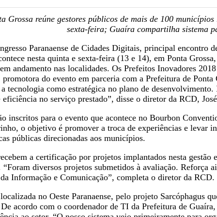
a Grossa reúne gestores públicos de mais de 100 municípios 
sexta-feira; Guaíra compartilha sistema p
ngresso Paranaense de Cidades Digitais, principal encontro d
ontece nesta quinta e sexta-feira (13 e 14), em Ponta Grossa,
em andamento nas localidades. Os Prefeitos Inovadores 2018
 promotora do evento em parceria com a Prefeitura de Ponta 
o a tecnologia como estratégica no plano de desenvolvimento. 
 eficiência no serviço prestado”, disse o diretor da RCD, Jos
ão inscritos para o evento que acontece no Bourbon Conventi
nho, o objetivo é promover a troca de experiências e levar 
icas públicas direcionadas aos municípios.
cebem a certificação por projetos implantados nesta gestão e
 “Foram diversos projetos submetidos à avaliação. Reforça a
s da Informação e Comunicação”, completa o diretor da RCD.
 localizada no Oeste Paranaense, pelo projeto Sarcóphagus qu
. De acordo com o coordenador de TI da Prefeitura de Guaíra
ncia ao setor. “O nosso sistema veio primeiramente para orga