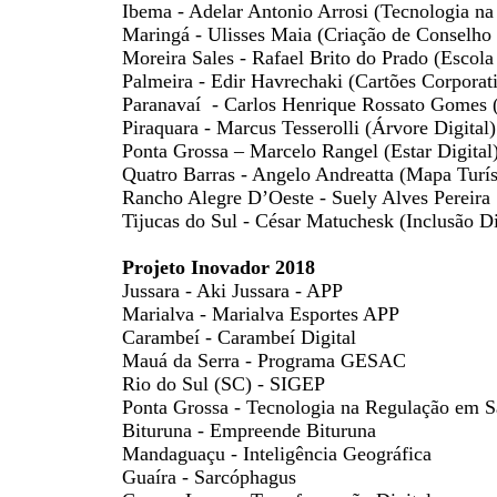
Ibema - Adelar Antonio Arrosi (Tecnologia n
Maringá - Ulisses Maia (Criação de Conselho 
Moreira Sales - Rafael Brito do Prado (Escol
Palmeira - Edir Havrechaki (Cartões Corporat
Paranavaí - Carlos Henrique Rossato Gomes 
Piraquara - Marcus Tesserolli (Árvore Digital)
Ponta Grossa – Marcelo Rangel (Estar Digital
Quatro Barras - Angelo Andreatta (Mapa Turíst
Rancho Alegre D’Oeste - Suely Alves Pereira S
Tijucas do Sul - César Matuchesk (Inclusão D
Projeto Inovador 2018
Jussara - Aki Jussara - APP
Marialva - Marialva Esportes APP
Carambeí - Carambeí Digital
Mauá da Serra - Programa GESAC
Rio do Sul (SC) - SIGEP
Ponta Grossa - Tecnologia na Regulação em 
Bituruna - Empreende Bituruna
Mandaguaçu - Inteligência Geográfica
Guaíra - Sarcóphagus