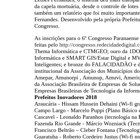
da capela mortuária, desde o controle de lotes 
também um relatório que foi muito importante
Fernandes. Desenvolvido pela própria Prefeitu
Congresso.
As inscrições para o 6º Congresso Paranaense 
feitas pelo
http://congresso.redecidadedigital.
Thema Informática e CTMGEO; ouro da 1DOC, 
Informática e SMART GIS/Estar Digital e MV –
Inteligentes; e bronze do FALACIDADÃO e da 
institucional da Associação dos Municípios 
Amepar, Amunorpi , Amunop, Amuvi, Amerio
da Associação Brasileira de Empresas de Solu
Empresas Brasileiras de Tecnologia da Inform
Prefeitos Inovadores 2018
Araucária - Hissam Hussein Dehaini (Wi-fi grá
Campo Largo - Marcelo Puppi (Plano Básico d
Cascavel - Leonaldo Paranhos (tecnologia na
Fazenda Rio Grande - Márcio Wozniack (Tecn
Francisco Beltrão – Cleber Fontana (Tecnolog
Guaratuba - Roberto Cordeiro Justus (Wi-fi no