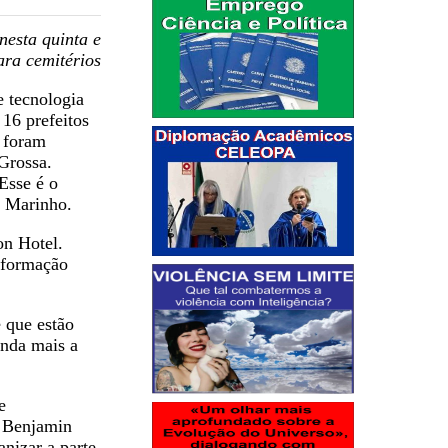
nesta quinta e
ara cemitérios
e tecnologia
 16 prefeitos
 foram
Grossa.
Esse é o
é Marinho.
on Hotel.
informação
 que estão
inda mais a
e
, Benjamin
nizar a parte