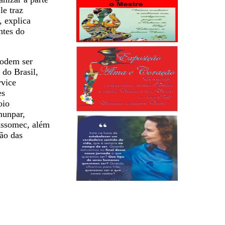
le traz
 explica
ntes do
podem ser
do Brasil,
vice
es
oio
munpar,
ssomec, além
ão das