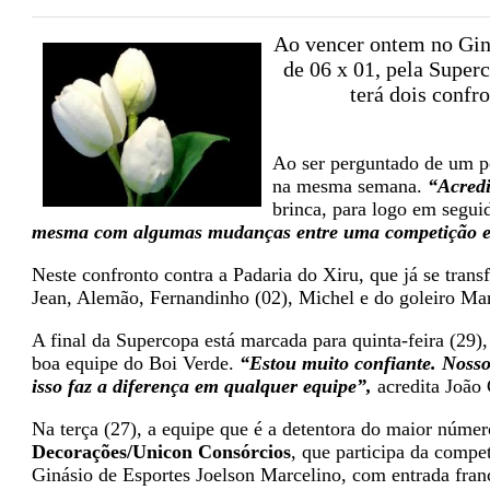
Ao vencer ontem no Giná
de 06 x 01, pela Super
terá dois confr
Ao ser perguntado de um po
na mesma semana.
“Acredit
brinca, para logo em segui
mesma com algumas mudanças entre uma competição e
Neste confronto contra a Padaria do Xiru, que já se tran
Jean, Alemão, Fernandinho (02), Michel e do goleiro Mar
A final da Supercopa está marcada para quinta-feira (29)
boa equipe do Boi Verde.
“Estou muito confiante. Nossos
isso faz a diferença em qualquer equipe”,
acredita João 
Na terça (27), a equipe que é a detentora do maior númer
Decorações/Unicon Consórcios
, que participa da compe
Ginásio de Esportes Joelson Marcelino, com entrada fran