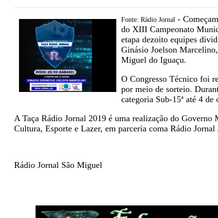
- Começam n
Fonte: Rádio Jornal
do XIII Campeonato Munici
etapa dezoito equipes divi
Ginásio Joelson Marcelino
Miguel do Iguaçu.
O Congresso Técnico foi re
por meio de sorteio. Durant
categoria Sub-15ª até 4 de 
A Taça Rádio Jornal 2019 é uma realização do Governo M
Cultura, Esporte e Lazer, em parceria coma Rádio Jorna
Rádio Jornal São Miguel