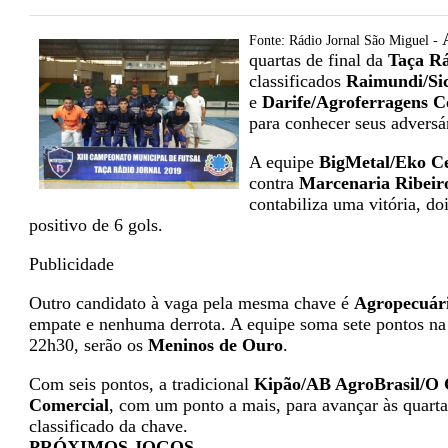
A
Fonte: Rádio Jornal São Miguel -
quartas de final da
Taça Rá
classificados
Raimundi/Sic
e
Darife/Agroferragens C
para conhecer seus adversá
A equipe
BigMetal/Eko Ce
contra
Marcenaria Ribeir
contabiliza uma vitória, d
positivo de 6 gols.
Publicidade
Outro candidato à vaga pela mesma chave é
Agropecuári
empate e nenhuma derrota. A equipe soma sete pontos na t
22h30, serão os
Meninos de Ouro
.
Com seis pontos, a tradicional
Kipão/AB AgroBrasil/O 
Comercial
, com um ponto a mais, para avançar às quartas
classificado da chave.
PRÓXIMOS JOGOS