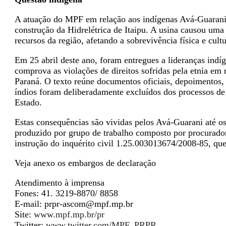
A atuação do MPF em relação aos indígenas Avá-Guarani 
construção da Hidrelétrica de Itaipu. A usina causou uma
recursos da região, afetando a sobrevivência física e cult
Em 25 abril deste ano, foram entregues a lideranças in
comprova as violações de direitos sofridas pela etnia em 
Paraná. O texto reúne documentos oficiais, depoimentos, 
índios foram deliberadamente excluídos dos processos de
Estado.
Estas consequências são vividas pelos Avá-Guarani até os
produzido por grupo de trabalho composto por procurador
instrução do inquérito civil 1.25.003013674/2008-85, que 
Veja anexo os embargos de declaração
Atendimento à imprensa
Fones: 41. 3219-8870/ 8858
E-mail: prpr-ascom@mpf.mp.br
Site:
www.mpf.mp.br/pr
Twitter:
www.twitter.com/MPF_PRPR