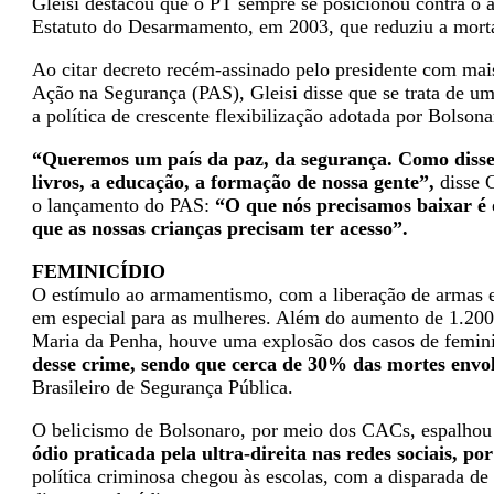
Gleisi destacou que o PT sempre se posicionou contra o
Estatuto do Desarmamento, em 2003, que reduziu a morta
Ao citar decreto recém-assinado pelo presidente com mai
Ação na Segurança (PAS), Gleisi disse que se trata de um
a política de crescente flexibilização adotada por Bolsona
“Queremos um país da paz, da segurança. Como disse 
livros, a educação, a formação de nossa gente”,
disse G
o lançamento do PAS:
“O que nós precisamos baixar é o
que as nossas crianças precisam ter acesso”.
FEMINICÍDIO
O estímulo ao armamentismo, com a liberação de armas e
em especial para as mulheres. Além do aumento de 1.200%
Maria da Penha, houve uma explosão dos casos de femini
desse crime, sendo que cerca de 30% das mortes envo
Brasileiro de Segurança Pública.
O belicismo de Bolsonaro, por meio dos CACs, espalhou a
ódio praticada pela ultra-direita nas redes sociais, p
política criminosa chegou às escolas, com a disparada de