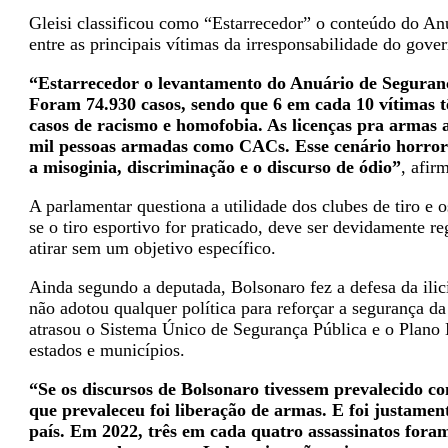
Gleisi classificou como “Estarrecedor” o conteúdo do An
entre as principais vítimas da irresponsabilidade do gove
“Estarrecedor o levantamento do Anuário de Seguranç
Foram 74.930 casos, sendo que 6 em cada 10 vítimas 
casos de racismo e homofobia. As licenças pra armas 
mil pessoas armadas como CACs. Esse cenário horroro
a misoginia, discriminação e o discurso de ódio”
, afir
A parlamentar questiona a utilidade dos clubes de tiro e 
se o tiro esportivo for praticado, deve ser devidamente 
atirar sem um objetivo específico.
Ainda segundo a deputada, Bolsonaro fez a defesa da ili
não adotou qualquer política para reforçar a segurança da
atrasou o Sistema Único de Segurança Pública e o Plano 
estados e municípios.
“Se os discursos de Bolsonaro tivessem prevalecido c
que prevaleceu foi liberação de armas. E foi justame
país. Em 2022, três em cada quatro assassinatos fora