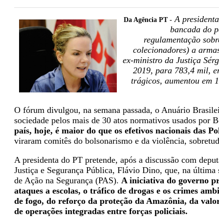
A presidenta
Da Agência PT -
bancada do p
regulamentação sobre
colecionadores) a armas
ex-ministro da Justiça Sér
2019, para 783,4 mil, 
trágicos, aumentou em 
O fórum divulgou, na semana passada, o Anuário Brasilei
sociedade pelos mais de 30 atos normativos usados por 
país, hoje, é maior do que os efetivos nacionais das P
viraram comitês do bolsonarismo e da violência, sobretudo
A presidenta do PT pretende, após a discussão com deputa
Justiça e Segurança Pública, Flávio Dino, que, na última 
de Ação na Segurança (PAS).
A iniciativa do governo p
ataques a escolas, o tráfico de drogas e os crimes amb
de fogo, do reforço da proteção da Amazônia, da valo
de operações integradas entre forças policiais.