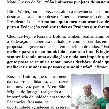
Mato Grosso do Sul.
“São inúmeros projetos de sustent
Elton Welter, por sua vez, ressaltou a relevância deste m
deste ano – a abertura deste diálogo e a construção de um
Presidente Lula.
“Assumo aqui o meu compromisso de b
para a Federação realizar todos os Projetos que for
Cleonice Feyh e Rossana Bottini, também reafirmaram 
a Federação e a abertura de diálogos com os partidos em
proposta de governo que seja em beneficio de todos.
“Es
melhor para o nosso município e vamos à luta. É lógi
sempre fazendo uma avaliação e nada nos impede que l
gente possa se reunir e tomar novas decisões, desde q
melhorar e ajudar as pessoas que aqui estão”
, afirmou
Rossana Bottini, que o lançamento
da sua pré-candidatura, visa trazer
uma nova voz para o PV em São
Miguel do Iguaçu, realçando a
importância da unidade em torno da
Federação. Rossana, na
oportunidade agradeceu ao assessor