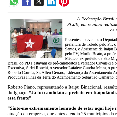
A Federação Brasil 
PCdB, em reunião realiza
os 
Presentes no evento, o Deputado
prefeitura de Toledo pelo PT, 
Santos, o Assistente da Itaipu 
pelo PV, Murilo Beato, a profes
Médico, ex-prefeito de São Mig
Brasil, do PDT estavam os pré-candidatos a vereador Covalski e o s
Executiva, Sirlei Ronchi, o vereador Lafaiete Gandra Meira, o pr
Roberto Correia, Sr, Alfeu Genaro, Liderança do Assentamento An
Produtivas Filhas da Terra do Acampamento Sebastião Camargo, o
Roberto Piano, representando a Itaipu Binacional, ressa
do Iguaçu.
“Já fui candidato a prefeito em Itaipulând
essa frente”.
“Sinto-me extremamente honrado de estar aqui hoje r
atuação da empresa, que antes atendia 25 municípios da r