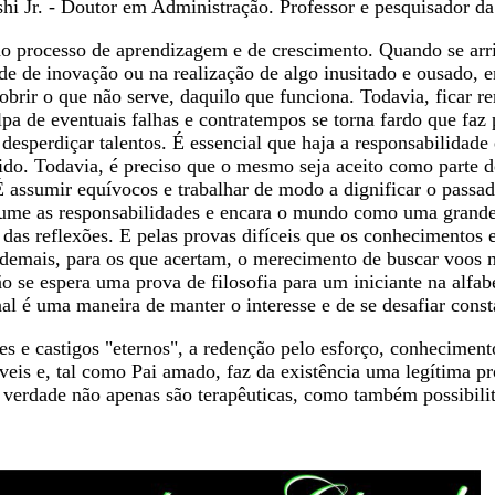
hi Jr. - Doutor em Administração. Professor e pesquisador d
do processo de aprendizagem e de crescimento. Quando se arri
de de inovação ou na realização de algo inusitado e ousado, e
obrir o que não serve, daquilo que funciona. Todavia, ficar 
pa de eventuais falhas e contratempos se torna fardo que faz 
 desperdiçar talentos. É essencial que haja a responsabilidad
cido. Todavia, é preciso que o mesmo seja aceito como parte 
 assumir equívocos e trabalhar de modo a dignificar o passad
ume as responsabilidades e encara o mundo como uma grande 
das reflexões. E pelas provas difíceis que os conhecimentos 
demais, para os que acertam, o merecimento de buscar voos m
ão se espera uma prova de filosofia para um iniciante na alfab
l é uma maneira de manter o interesse e de se desafiar cons
s e castigos "eternos", a redenção pelo esforço, conhecimento
eis e, tal como Pai amado, faz da existência uma legítima p
 verdade não apenas são terapêuticas, como também possibili