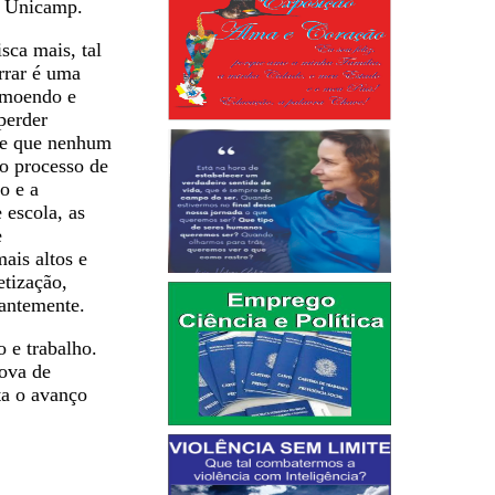
a Unicamp.
sca mais, tal
rrar é uma
remoendo e
perder
e e que nenhum
do processo de
o e a
escola, as
e
ais altos e
etização,
tantemente.
 e trabalho.
rova de
ta o avanço