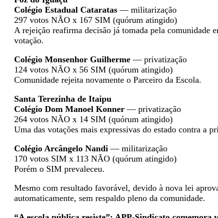
Colégio Estadual Cataratas
— militarização
297 votos NÃO x 167 SIM (quórum atingido)
A rejeição reafirma decisão já tomada pela comunidade e
votação.
Colégio Monsenhor Guilherme
— privatização
124 votos NÃO x 56 SIM (quórum atingido)
Comunidade rejeita novamente o Parceiro da Escola.
Santa Terezinha de Itaipu
Colégio Dom Manoel Konner
— privatização
264 votos NÃO x 14 SIM (quórum atingido)
Uma das votações mais expressivas do estado contra a pr
Colégio Arcângelo Nandi
— militarização
170 votos SIM x 113 NÃO (quórum atingido)
Porém o SIM prevaleceu.
Mesmo com resultado favorável, devido à nova lei aprova
automaticamente, sem respaldo pleno da comunidade.
“A escola pública resiste”: APP-Sindicato comemora v