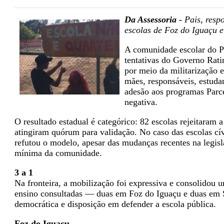
Da Assessoria -
Pais, respo
escolas de Foz do Iguaçu e
A comunidade escolar do P
tentativas do Governo Rati
por meio da militarização e
mães, responsáveis, estuda
adesão aos programas Parce
negativa.
O resultado estadual é categórico: 82 escolas rejeitaram 
atingiram quórum para validação. No caso das escolas cí
refutou o modelo, apesar das mudanças recentes na legis
mínima da comunidade.
3 a 1
Na fronteira, a mobilização foi expressiva e consolidou 
ensino consultadas — duas em Foz do Iguaçu e duas em 
democrática e disposição em defender a escola pública.
Foz do Iguaçu