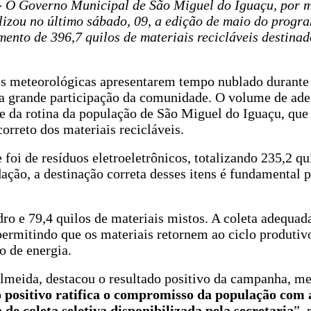
-
O Governo Municipal de São Miguel do Iguaçu, por m
lizou no último sábado, 09, a edição de maio do progr
mento de 396,7 quilos de materiais recicláveis destina
s meteorológicas apresentarem tempo nublado durante 
da grande participação da comunidade. O volume de ade
te da rotina da população de São Miguel do Iguaçu, qu
orreto dos materiais recicláveis.
foi de resíduos eletroeletrônicos, totalizando 235,2 qu
ção, a destinação correta desses itens é fundamental p
ro e 79,4 quilos de materiais mistos. A coleta adequad
 permitindo que os materiais retornem ao ciclo produtiv
o de energia.
Almeida, destacou o resultado positivo da campanha, 
o positivo ratifica o compromisso da população com a
de coleta seletiva disponibilizada pela secretaria
”, 