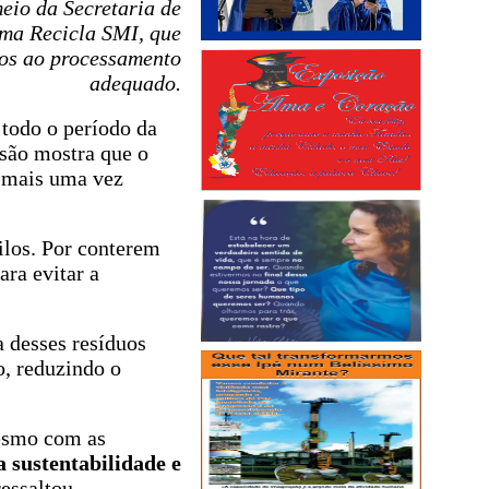
eio da Secretaria de
ama Recicla SMI, que
dos ao processamento
adequado.
todo o período da
são mostra que o
e mais uma vez
ilos. Por conterem
ara evitar a
a desses resíduos
o, reduzindo o
mesmo com as
 sustentabilidade e
ressaltou.