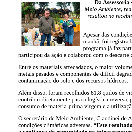
Da Assessoria 
Meio Ambiente, rea
resultou no recebi
Apesar das condiçõe
manhã, foi registra
programa já faz par
participou da ação e colaborou com o descarte c
Entre os materiais arrecadados, o maior volume 
metais pesados e componentes de difícil degrada
contaminação do solo e dos recursos hídricos.
Além disso, foram recolhidos 81,8 quilos de vid
contribui diretamente para a logística reversa,
consumo de matéria-prima virgem e a utilizaçã
O secretário de Meio Ambiente, Claudinei de 
condições climáticas adversas.
“Este resultad
a confiança da comunidade na infraestrutura 