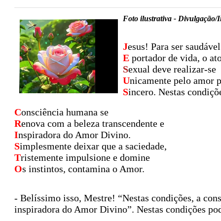
Foto ilustrativa - Divulgação/
J
esus! Para ser saudável
E
portador de vida, o at
S
exual deve realizar-se
U
nicamente pelo amor p
S
incero. Nestas condiçõe
C
onsciência humana se
R
enova com a beleza transcendente e
I
nspiradora do Amor Divino.
S
implesmente deixar que a saciedade,
T
ristemente impulsione e domine
O
s instintos, contamina o Amor.
- Belíssimo isso, Mestre! “Nestas condições, a con
inspiradora do Amor Divino”. Nestas condições pod