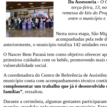
Da Assessoria -
O G
terça-feira, 13, 
remessa de kits do Pr
entre o município e
Nesta nova etapa, São Mig
acompanhadas pela rede de
anteriormente, o município totaliza 142 unidades re
O Nascer Bem Paraná tem como objetivo oferecer apoi
primeiros cuidados com os bebês, promovendo mais d
vulnerabilidade social.
A coordenadora do Centro de Referência de Assistên
município conta com acompanhamento técnico contínuo
complementar um trabalho que já é desenvolvido c
famílias”
, ressaltou.
Durante a cerimônia, algumas gestantes participaram
mamães atendidas pelo programa no município. Entre