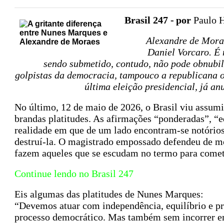
Brasil 247 -
por
Paulo H
Alexandre de Morae
Daniel Vorcaro. É 
sendo submetido, contudo, não pode obnubi
golpistas da democracia, tampouco a republicana o
última eleição presidencial, já a
No último, 12 de maio de 2026, o Brasil viu assum
brandas platitudes. As afirmações “ponderadas”, 
realidade em que de um lado encontram-se notórios
destruí-la. O magistrado empossado defendeu de m
fazem aqueles que se escudam no termo para comete
Continue lendo no Brasil 247
Eis algumas das platitudes de Nunes Marques:
“Devemos atuar com independência, equilíbrio e p
processo democrático. Mas também sem incorrer e