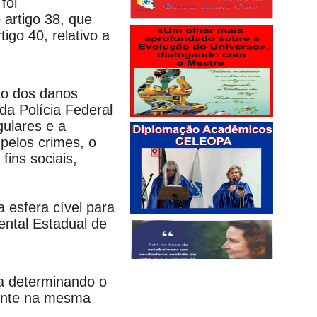
foi
 artigo 38, que
igo 40, relativo a
ão dos danos
da Polícia Federal
gulares e a
pelos crimes, o
fins sociais,
esfera cível para
ental Estadual de
ba determinando o
mente na mesma