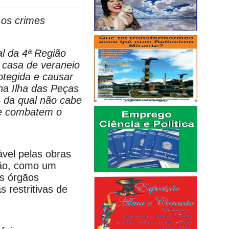
 os crimes
al da 4ª Região
a casa de veraneio
otegida e causar
na Ilha das Peças
— da qual não cabe
ue combatem o
ável pelas obras
rão, como um
os órgãos
 restritivas de