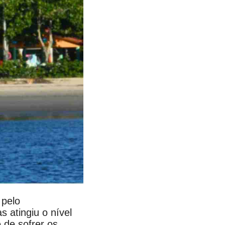
 pelo
 atingiu o nível
 de sofrer os