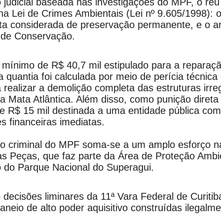
udicial baseada nas investigações do MPF, o réu 
na Lei de Crimes Ambientais (Lei nº 9.605/1998): o
sta considerada de preservação permanente, e o art
s de Conservação.
r mínimo de R$ 40,7 mil estipulado para a reparaç
quantia foi calculada por meio de perícia técnica 
realizar a demolição completa das estruturas irre
 Mata Atlântica. Além disso, como punição direta 
e R$ 15 mil destinada a uma entidade pública com 
s financeiras imediatas.
 criminal do MPF soma-se a um amplo esforço na 
das Peças, que faz parte da Área de Proteção Ambi
o do Parque Nacional do Superagui.
 decisões liminares da 11ª Vara Federal de Curiti
aneio de alto poder aquisitivo construídas ilegal