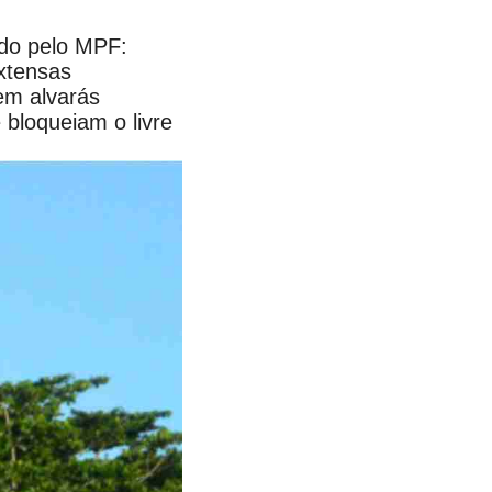
ado pelo MPF:
xtensas
em alvarás
 bloqueiam o livre