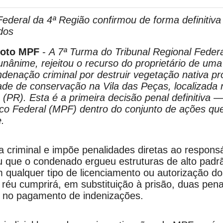
Federal da 4ª Região confirmou de forma definitiva
dos
 foto MPF
-
A 7ª Turma do Tribunal Regional Feder
nânime, rejeitou o recurso do proprietário de um
denação criminal por destruir vegetação nativa pr
de de conservação na Vila das Peças, localizada 
PR). Esta é a primeira decisão penal definitiva 
lico Federal (MPF) dentro do conjunto de ações q
e.
 criminal e impõe penalidades diretas ao respons
u que o condenado ergueu estruturas de alto pad
qualquer tipo de licenciamento ou autorização d
réu cumprirá, em substituição à prisão, duas penas
 e no pagamento de indenizações.