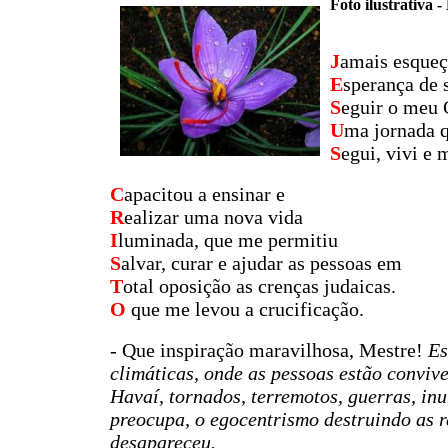
Foto ilustrativa -
J
amais esqueç
E
sperança de 
S
eguir o meu
U
ma jornada q
S
egui, vivi e 
C
apacitou a ensinar e
R
ealizar uma nova vida
I
luminada, que me permitiu
S
alvar, curar e ajudar as pessoas em
T
otal oposição as crenças judaicas.
O
que me levou a crucificação.
- Que inspiração maravilhosa, Mestre!
Es
climáticas, onde as pessoas estão convi
Havaí, tornados, terremotos, guerras, in
preocupa, o egocentrismo destruindo as 
desapareceu.