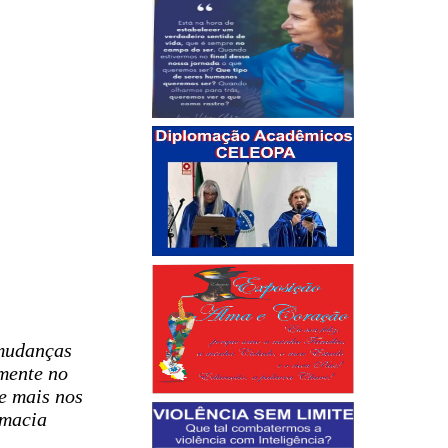
mudanças
mente no
e mais nos
omacia