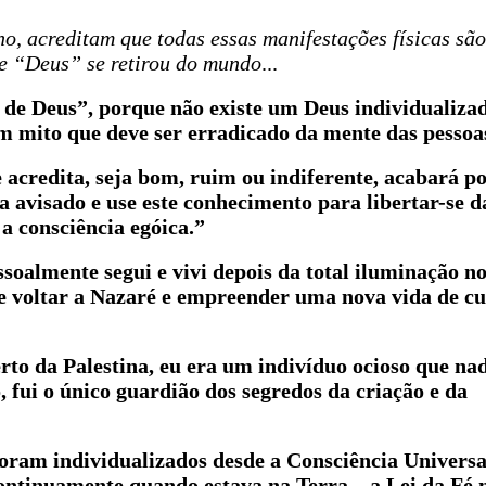
, acreditam que todas essas manifestações físicas são
e “Deus” se retirou do mundo
...
go de Deus”, porque não existe um Deus individualiza
 mito que deve ser erradicado da mente das pessoa
credita, seja bom, ruim ou indiferente, acabará po
a avisado e use este conhecimento para libertar-se d
a consciência egóica.”
almente segui e vivi depois da total iluminação no
e voltar a Nazaré e empreender uma nova vida de cur
rto da Palestina, eu era um indivíduo ocioso que na
 fui o único guardião dos segredos da criação e da
ram individualizados desde a Consciência Universal
ontinuamente quando estava na Terra – a Lei da Fé 