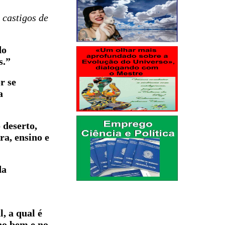
 castigos de
do
s.”
r se
a
 deserto,
a, ensino e
da
, a qual é
no bem e no