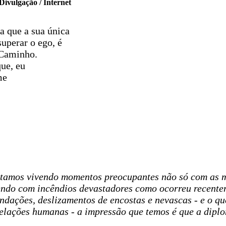
 Divulgação / Internet
a que a sua única
superar o ego, é
 Caminho.
ue, eu
me
tamos vivendo momentos preocupantes não só com as 
vendo com incêndios devastadores como ocorreu recente
undações, deslizamentos de encostas e nevascas - e o qu
relações humanas - a impressão que temos é que a dipl