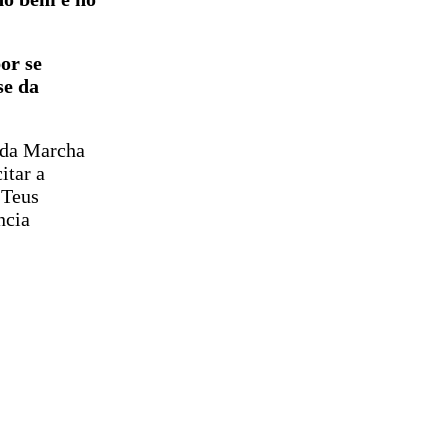
or se
se da
ada Marcha
itar a
 Teus
ncia