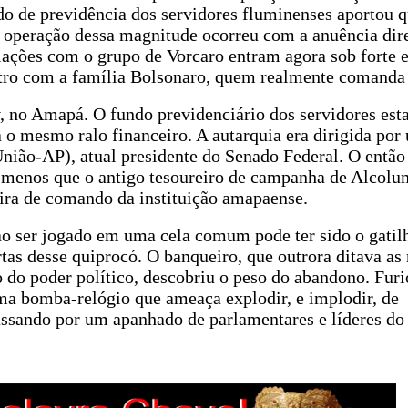
ndo de previdência dos servidores fluminenses aportou 
a operação dessa magnitude ocorreu com a anuência dir
lações com o grupo de Vorcaro entram agora sob forte e
stro com a família Bolsonaro, quem realmente comanda 
 no Amapá. O fundo previdenciário dos servidores esta
o mesmo ralo financeiro. A autarquia era dirigida por
ião-AP), atual presidente do Senado Federal. O então 
 menos que o antigo tesoureiro de campanha de Alcolu
ira de comando da instituição amapaense.
o ser jogado em uma cela comum pode ter sido o gatil
rtas desse quiprocó. O banqueiro, que outrora ditava as
o do poder político, descobriu o peso do abandono. Furi
ma bomba-relógio que ameaça explodir, e implodir, de
passando por um apanhado de parlamentares e líderes d