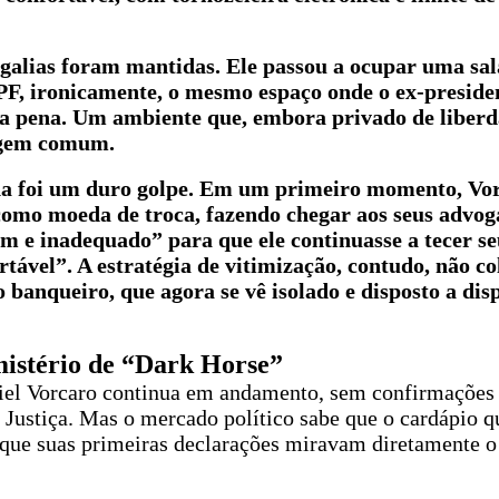
galias foram mantidas. Ele passou a ocupar uma sal
F, ironicamente, o mesmo espaço onde o ex-presiden
a pena. Um ambiente que, embora privado de liberd
agem comum.
a foi um duro golpe. Em um primeiro momento, Vor
como moeda de troca, fazendo chegar aos seus advog
m e inadequado” para que ele continuasse a tecer s
ável”. A estratégia de vitimização, contudo, não co
o banqueiro, que agora se vê isolado e disposto a di
mistério de “Dark Horse”
iel Vorcaro continua em andamento, sem confirmações
 Justiça. Mas o mercado político sabe que o cardápio q
o, que suas primeiras declarações miravam diretamente o