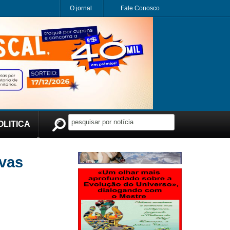
O jornal
Fale Conosco
OLITICA
Publicidade
ovas