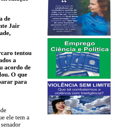
a de
te Jair
ade,
caro tentou
ados a
eu acordo de
lou. O que
sparar para
 de
ue ele tem a
 senador