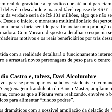
om real de gravidade a episódios que até aqui pareciam
l deles é o descabido e inacreditável repasse de R$ 61 
em da verdade seria de R$ 131 milhões, algo que não se
o. Desde o início, o montante multimilionário desperto
ama jamais faria sentido para financiar uma produção c
 amadora. Com Vorcaro disposto a detalhar o esquema sem
dadeiros motivos e os reais beneficiários por trás dess
da com a realidade detalhará o funcionamento intern
 e arrastará novos personagens de peso para o centro 
dio Castro e, talvez, Davi Alcolumbre
ivos para se preocupar, os palácios estaduais e o coma
 A engrenagem fraudulenta do Banco Master, amplamen
gens, como as que a
Fórum
vem realizando, envolve o b
icos para alimentar “fundos podres”.
os dramáticos com a possível ampliação da delação de 