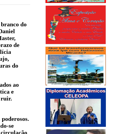
 branco do
Daniel
aster,
prazo de
lícia
ujo,
uras do
ados ao
tica e
ruir.
s poderosos.
ndo-se
 circulação