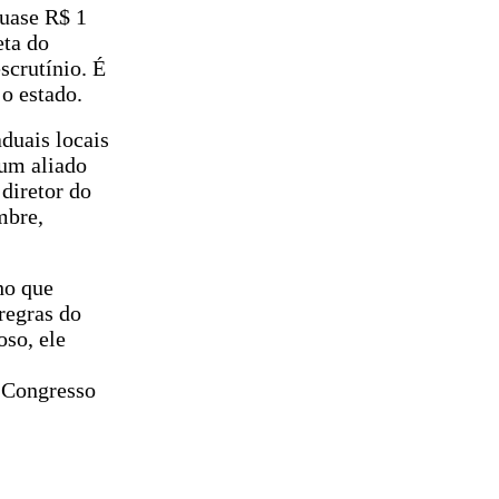
quase R$ 1
eta do
scrutínio. É
o estado.
duais locais
 um aliado
diretor do
mbre,
ho que
 regras do
oso, ele
o Congresso