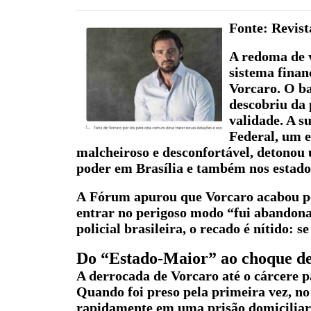
Fonte: Revis
A redoma de v
sistema finan
Vorcaro. O b
descobriu da 
validade. A s
Federal, um e
malcheiroso e desconfortável, detonou 
poder em Brasília e também nos estado
A Fórum apurou que Vorcaro acabou por
entrar no perigoso modo “fui abandona
policial brasileira, o recado é nítido: 
Do “Estado-Maior” ao choque de
A derrocada de Vorcaro até o cárcere p
Quando foi preso pela primeira vez, no 
rapidamente em uma prisão domiciliar c