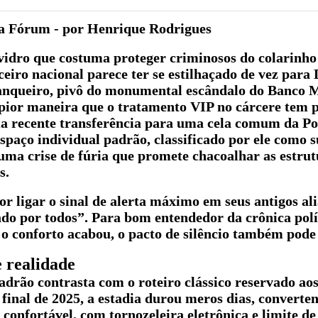
ta Fórum - por Henrique Rodrigues
idro que costuma proteger criminosos do colarinho
ceiro nacional parece ter se estilhaçado de vez para 
anqueiro, pivô do monumental escândalo do Banco M
pior maneira que o tratamento VIP no cárcere tem 
ua recente transferência para uma cela comum da Po
spaço individual padrão, classificado por ele como s
uma crise de fúria que promete chacoalhar as estrut
s.
 ligar o sinal de alerta máximo em seus antigos ali
do por todos”. Para bom entendedor da crônica polí
se o conforto acabou, o pacto de silêncio também pode 
 realidade
adrão contrasta com o roteiro clássico reservado ao
final de 2025, a estadia durou meros dias, converte
onfortável, com tornozeleira eletrônica e limite de