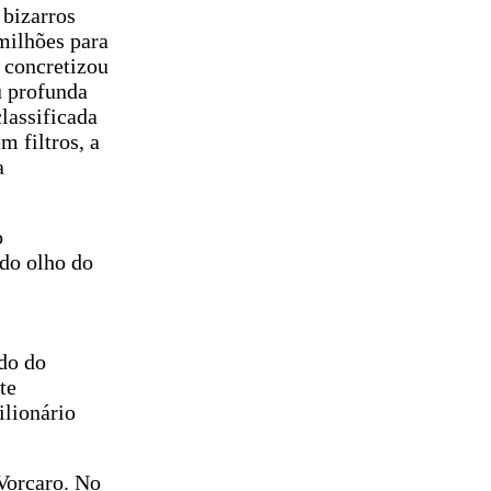
 bizarros
milhões para
 concretizou
u profunda
lassificada
 filtros, a
a
o
do olho do
ndo do
te
ilionário
Vorcaro. No