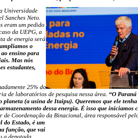
 da Universidade
l Sanches Neto.
as eram um pedido
o caso da UEPG, a
ta de energia será
ampliamos o
 ao ensino para
iais. Mas nós
s estudantes,
imadamente 25% do
ria de laboratórios de pesquisa nessa área.
“O Paraná 
o planeta (a usina de Itaipu). Queremos que ele tenh
 armazenamento dessa energia. É isso que iniciamos 
r de Coordenação da Binacional, área responsável pelo
l do Estado, é um
a função, que vai
u a deputada