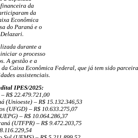
 financeira da
articiparam da
Caixa Econômica
isa do Paraná e o
 Delazari.
lizada durante a
iniciar o processo
s. A gestão e a
a da Caixa Econômica Federal, que já tem sido parceira
idades assistenciais.
 edital IPES/2025:
 – R$ 22.479.721,00
á (Unioeste) – R$ 15.132.346,53
os (UFGD) – R$ 10.633.275,07
(UEPG) – R$ 10.064.286,37
raná (UTFPR) – R$ 9.472.203,75
 8.116.229,54
o Sul (UEMS) – R$ 5.211.899,52