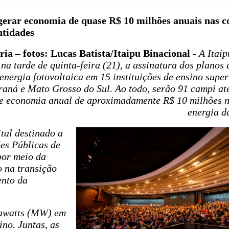
gerar economia de quase R$ 10 milhões anuais nas c
ntidades
ria – fotos: Lucas Batista/Itaipu Binacional
- A Itai
, na tarde de quinta-feira (21), a assinatura dos planos
energia fotovoltaica em 15 instituições de ensino super
raná e Mato Grosso do Sul. Ao todo, serão 91 campi at
de economia anual de aproximadamente R$ 10 milhões n
energia d
tal destinado a
es Públicas de
por meio da
o na transição
ento da
gawatts (MW) em
ino. Juntas, as