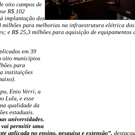
e oito campos de
ase R$ 102
 à implantação dos
8 milhões para melhorias na infraestrutura elétrica dos
tes; e R$ 25,3 milhões para aquisição de equipamentos 
.
aplicados em 39
 oito municípios
lhões para
a instituições
baixo).
pu, Enio Verri, a
o Lula, e esse
 na qualidade da
ões estaduais.
nas universidades.
 vai permitir uma
nte aplicada no ensino, pesquisa e extensão”,
destacou