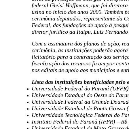
federal Gleisi Hoffmann, que foi diretora
usina no início dos anos 2000. Também p
cerimônia deputados, representante da 
Federal, das fundações de apoio à pesqu
diretor jurídico da Itaipu, Luiz Fernando
Com a assinatura dos planos de ação, rea
cerimônia, as instituições poderão agora 
licitatório para a contratação dos serviço
fiscalização dos recursos ficam por cont
nos editais de apoio aos municípios e ent
Lista das instituições beneficiadas pelo
Universidade Federal do Paraná (UFPR)
Universidade Estadual do Oeste do Paran
Universidade Federal da Grande Dourad
Universidade Estadual de Ponta Grossa 
Universidade Tecnológica Federal do Pa
Instituto Federal do Paraná (IFPR) – R$
Universidade Estadual de Mato Grosso d