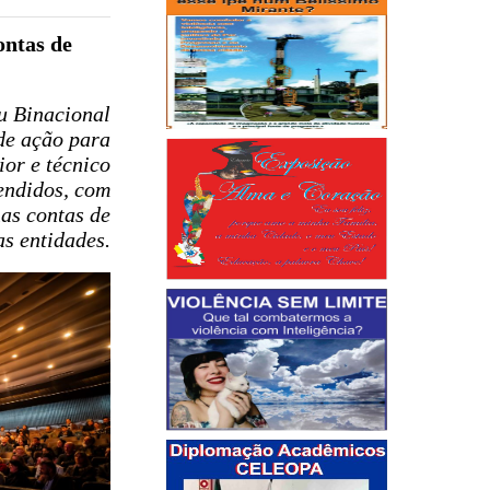
ontas de
pu Binacional
 de ação para
ior e técnico
endidos, com
as contas de
as entidades.