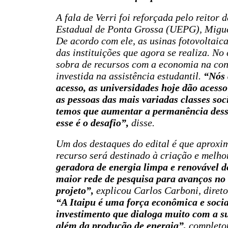
A fala de Verri foi reforçada pelo reitor
Estadual de Ponta Grossa (UEPG), Migue
De acordo com ele, as usinas fotovoltaic
das instituições que agora se realiza. N
sobra de recursos com a economia na con
investida na assistência estudantil.
“Nós 
acesso, as universidades hoje dão acesso
as pessoas das mais variadas classes soc
temos que aumentar a permanência desse
esse é o desafio”,
disse.
Um dos destaques do edital é que aprox
recurso será destinado à criação e melho
geradora de energia limpa e renovável d
maior rede de pesquisa para avanços no
projeto”,
explicou Carlos Carboni, direto
“A Itaipu é uma força econômica e socia
investimento que dialoga muito com a su
além da produção de energia”,
completo