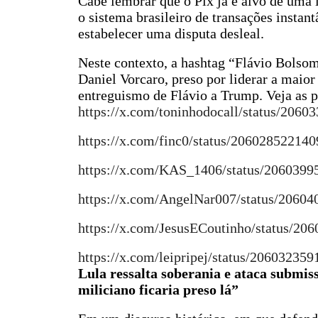
Cabe lembrar que o Pix já é alvo de uma 
o sistema brasileiro de transações instan
estabelecer uma disputa desleal.
Neste contexto, a hashtag “Flávio Bolso
Daniel Vorcaro, preso por liderar a maior 
entreguismo de Flávio a Trump. Veja as p
https://x.com/toninhodocall/status/206
https://x.com/finc0/status/20602852214
https://x.com/KAS_1406/status/206039
https://x.com/AngelNar007/status/2060
https://x.com/JesusECoutinho/status/2
https://x.com/leipripej/status/20603235
Lula ressalta soberania e ataca submis
miliciano ficaria preso lá”