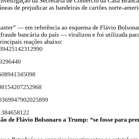
investigação da Secretaria de Comércio da Casa Branca
tâneas de prejudicar as bandeiras de cartões norte-ameri
master” — em referência ao esquema de Flávio Bolson
fraude bancária do país — viralizou e foi utilizada para
rincipais reações abaixo:
0339425142312990
09296440
9508941345098
408154207252968
060369947902025899
91384658122
são de Flávio Bolsonaro a Trump: “se fosse para pre