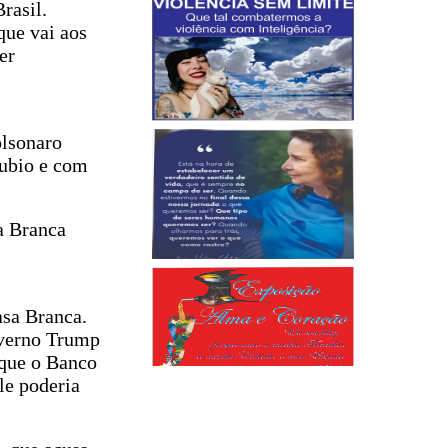
rasil.
que vai aos
er
olsonaro
ubio e com
a Branca
asa Branca.
governo Trump
 que o Banco
le poderia