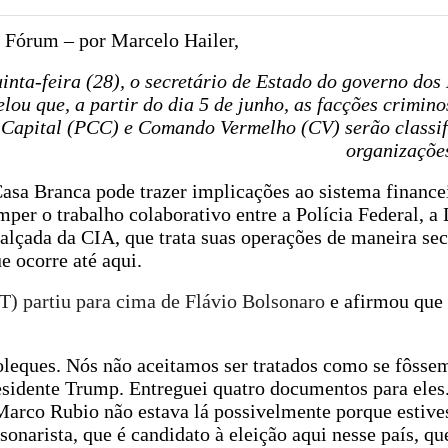
a Fórum – por Marcelo Hailer,
uinta-feira (28), o secretário de Estado do governo do
velou que, a partir do dia 5 de junho, as facções crimin
Capital (PCC) e Comando Vermelho (CV) serão classi
organizações
asa Branca pode trazer implicações ao sistema finance
omper o trabalho colaborativo entre a Polícia Federal, a
 alçada da CIA, que trata suas operações de maneira se
e ocorre até aqui.
PT) partiu para cima de Flávio Bolsonaro
e afirmou que 
leques. Nós não aceitamos ser tratados como se fôss
residente Trump. Entreguei quatro documentos para eles
Marco Rubio não estava lá possivelmente porque estive
onarista, que é candidato à eleição aqui nesse país, q