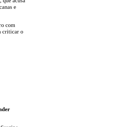
, que acusa
canas e
aro com
 criticar o
nder