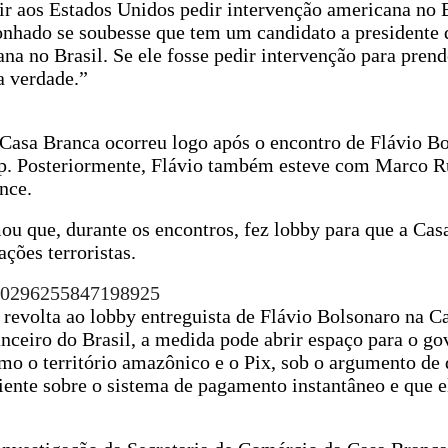
e ir aos Estados Unidos pedir intervenção americana no B
onhado se soubesse que tem um candidato a presidente 
na no Brasil. Se ele fosse pedir intervenção para prend
a verdade.”
Casa Branca ocorreu logo após o encontro de Flávio B
p. Posteriormente, Flávio também esteve com Marco R
nce.
mou que, durante os encontros, fez lobby para que a Cas
ções terroristas.
060296255847198925
revolta ao lobby entreguista de Flávio Bolsonaro na C
nanceiro do Brasil, a medida pode abrir espaço para o 
omo o território amazônico e o Pix, sob o argumento de
iciente sobre o sistema de pagamento instantâneo e que e