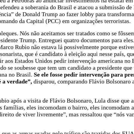
u a Petrobrás ao anunciar investimentos na estatal em
 defendeu a soberania do Brasil e atacou a submissão de
ência” de Donald Trump ao fazer lobby para transforma
ando da Capital (PCC) em organizações terroristas.
leques. Nós não aceitamos ser tratados como se fôss
residente Trump. Entreguei quatro documentos para eles
Marco Rubio não estava lá possivelmente porque estive
onarista, que é candidato à eleição aqui nesse país, q
e ir aos Estados Unidos pedir intervenção americana no B
do se soubesse que tem um candidato a presidente que 
ana no Brasil.
Se ele fosse pedir intervenção para pr
é a verdade”,
disparou, comparando Flávio Bolsonaro a
bio após a visita de Flávio Bolsonaro, Lula disse que a
s famílias, eles incomodam o bairro, eles incomodam a 
direito de viver livremente”, mas ressaltou que “nós v
que as armas usadas pelo tráfico são trazidas dos EUA