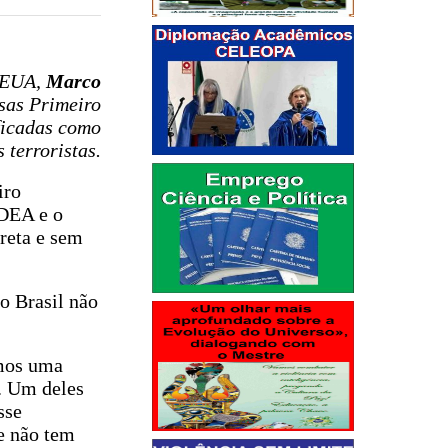
s EUA,
Marco
osas Primeiro
ficadas como
 terroristas.
iro
 DEA e o
creta e sem
o Brasil não
emos uma
. Um deles
sse
ue não tem