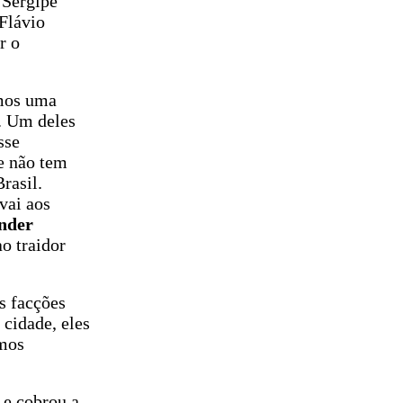
 Sergipe
 Flávio
r o
emos uma
. Um deles
sse
ue não tem
rasil.
vai aos
ender
o traidor
s facções
cidade, eles
amos
 e cobrou a