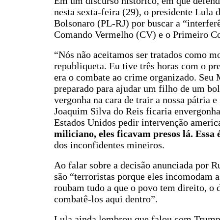
Em um discurso histórico, em que defende
nesta sexta-feira (29), o presidente Lula
Bolsonaro (PL-RJ) por buscar a “interfer
Comando Vermelho (CV) e o Primeiro Com
“Nós não aceitamos ser tratados como mo
republiqueta. Eu tive três horas com o p
era o combate ao crime organizado. Seu 
preparado para ajudar um filho de um bols
vergonha na cara de trair a nossa pátria 
Joaquim Silva do Reis ficaria envergonha
Estados Unidos pedir intervenção americ
miliciano, eles ficavam presos lá. Essa 
dos inconfidentes mineiros.
Ao falar sobre a decisão anunciada por Ru
são “terroristas porque eles incomodam a
roubam tudo a que o povo tem direito, o 
combatê-los aqui dentro”.
Lula ainda lembrou que falou com Trump 