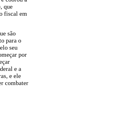
, que
o fiscal em
que são
to para o
elo seu
começar por
eçar
deral e a
s, e ele
er combater