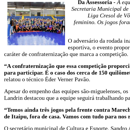
Da Assessoria -
A equ
Secretaria Municipal de 
Liga Cresol de Vô
feminino. Os jogos for
O adversário da rodada in
esportiva, o evento propo
caráter de confraternização que marca a competição.
“A confraternização que essa competição proporci
para participar. É o caso dos cerca de 150 quilô
relatou o técnico Éder Verner Pavão.
Apesar do empenho das equipes são-miguelenses, os v
Landrin destacou que a equipe seguirá trabalhando pa
“Temos ainda três jogos pela frente contra Marec
de Itaipu, fora de casa. Vamos com tudo para nos
O secretário municipal de Cultura e Esporte, Sandro 