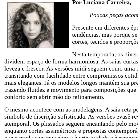
Por Luciana Carreira,
Poucas peças acomp
Presente em diferentes épo
tendências, mas porque se
cortes, tecidos e proporç
Nesta temporada, os dive
dividem espaço de forma harmoniosa. As saias curt
leveza e frescor. As versões midi seguem como uma e
transitando com facilidade entre compromissos cotid
mais elegantes. Já os modelos longos mantêm sua pr
trazendo fluidez e movimento para composições que
conforto sem abrir mão do refinamento.
O mesmo acontece com as modelagens. A saia reta 
símbolo de discrição sofisticada. As versões evasê r
atemporal. Os plissados seguem encantando pelo mo
enquanto cortes assimétricos e propostas contempo
que a moda continua aberta à criatividade e à renova