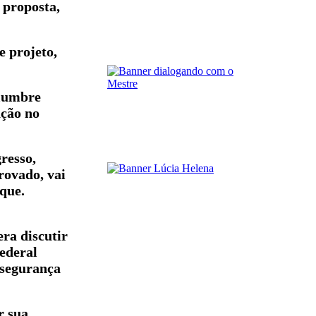
 proposta,
e projeto,
olumbre
ação no
resso,
rovado, vai
que.
era discutir
ederal
 “segurança
r sua