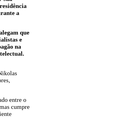
residência
urante a
 alegam que
alistas e
pagão na
telectual.
Nikolas
res,
ado entre o
, mas cumpre
iente