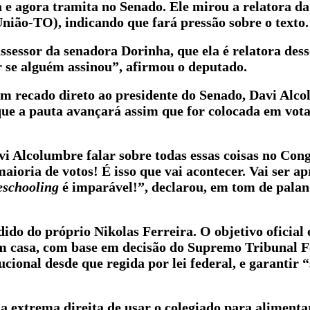
 e agora tramita no Senado. Ele mirou a relatora da
nião-TO), indicando que fará pressão sobre o texto.
ssessor da senadora Dorinha, que ela é relatora dess
er se alguém assinou”
, afirmou o deputado.
m recado direto ao presidente do Senado, Davi Alc
ue a pauta avançará assim que for colocada em vot
 Alcolumbre falar sobre todas essas coisas no Cong
aioria de votos! É isso que vai acontecer. Vai ser ap
schooling
é imparável!”,
declarou, em tom de palan
ido do próprio Nikolas Ferreira. O objetivo oficial 
m casa, com base em decisão do Supremo Tribunal F
ucional desde que regida por lei federal, e garantir
da extrema direita de usar o colegiado para alimenta