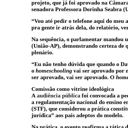
projeto, que já foi aprovado na Câmara
senadora Professora Dorinha Seabra (U
“Vou até pedir o telefone aqui do meu a
pra gente ir atrás dela, do relatório, v
Na sequência, o parlamentar mandou u
(União-AP), demonstrando certeza de q
plenário.
“Eu não tenho dúvida que quando o Davi
o
homeschooling
vai ser aprovado por m
ser aprovado, vai ser aprovado. O
home
Comissão como vitrine ideológica
A
audiência pública
foi convocada a ped
a regulamentação nacional do ensino e
(STF), que considerou a prática constit
jurídica” aos pais adeptos do modelo.
Na prática, o evento reafirma a tática 