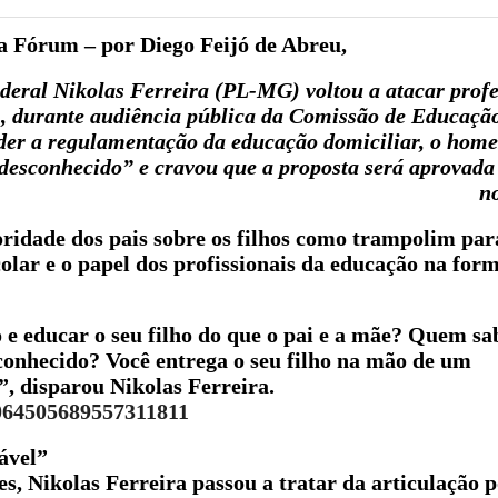
ta Fórum – por Diego Feijó de Abreu,
deral Nikolas Ferreira (PL-MG) voltou a atacar profe
9), durante audiência pública da Comissão de Educaç
der a regulamentação da educação domiciliar, o home
esconhecido” e cravou que a proposta será aprovada
n
toridade dos pais sobre os filhos como trampolim par
lar e o papel dos profissionais da educação na for
e educar o seu filho do que o pai e a mãe? Quem sa
conhecido? Você entrega o seu filho na mão de um
”
, disparou Nikolas Ferreira.
2064505689557311811
ável”
es, Nikolas Ferreira passou a tratar da articulação p