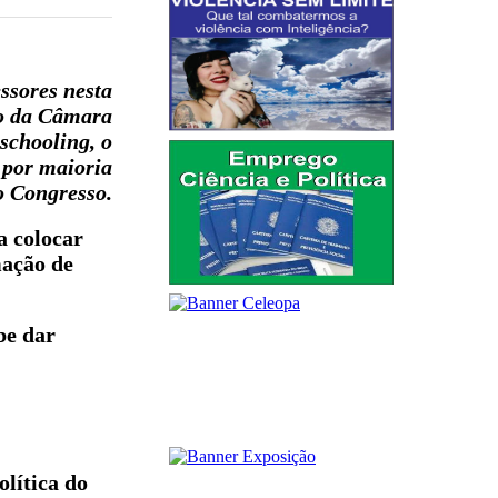
ssores nesta
ão da Câmara
schooling, o
 por maioria
o Congresso.
a colocar
mação de
be dar
olítica do