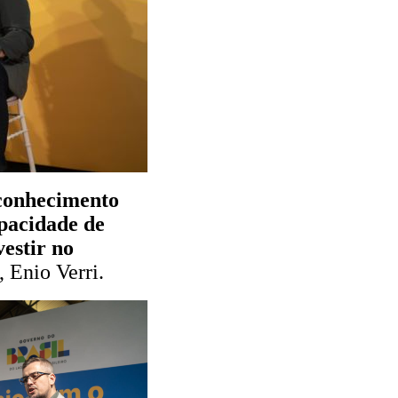
 conhecimento
apacidade de
estir no
, Enio Verri.