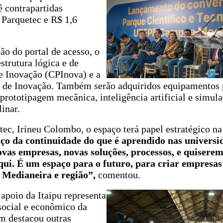
ê contrapartidas
 Parquetec e R$ 1,6
ão do portal de acesso, o
strutura lógica e de
 e Inovação (CPInova) e a
 de Inovação. Também serão adquiridos equipamentos p
 prototipagem mecânica, inteligência artificial e simul
inar.
etec, Irineu Colombo, o espaço terá papel estratégico n
ço da continuidade do que é aprendido nas universi
ovas empresas, novas soluções, processos, e quiser
qui. É um espaço para o futuro, para criar empresas
 Medianeira e região”,
comentou.
apoio da Itaipu representa
social e econômico da
ém destacou outras