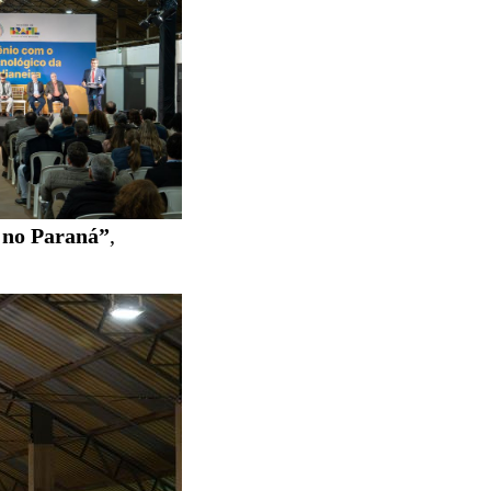
r no Paraná”
,