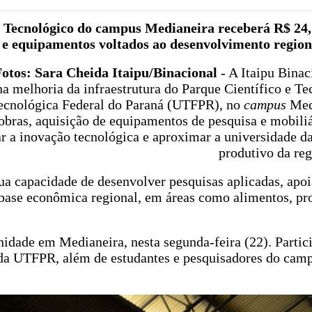
e Tecnológico do campus Medianeira receberá R$ 24,
s e equipamentos voltados ao desenvolvimento region
Fotos: Sara Cheida Itaipu/Binacional
- A Itaipu Binac
a melhoria da infraestrutura do Parque Científico e Te
ecnológica Federal do Paraná (UTFPR), no
campus
Medi
obras, aquisição de equipamentos de pesquisa e mobiliá
ar a inovação tecnológica e aproximar a universidade d
produtivo da reg
ua capacidade de desenvolver pesquisas aplicadas, apoi
à base econômica regional, em áreas como alimentos, p
nidade em Medianeira, nesta segunda-feira (22). Parti
 e da UTFPR, além de estudantes e pesquisadores do cam