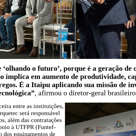
 ‘olhando o futuro’, porque é a geração de
sso implica em aumento de produtividade, c
gos. É a Itaipu aplicando sua missão de inv
ecnológica”
, afirmou o diretor-geral brasileiro
ira entre as instituições,
rquetec será responsável
os, além das contratações
Apoio à UTFPR (Funtef-
ão dos equipamentos de