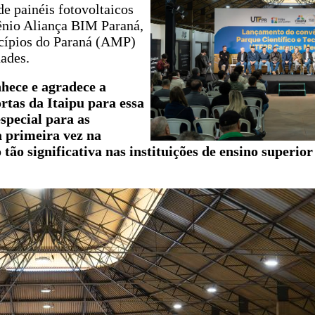
de painéis fotovoltaicos
vênio Aliança BIM Paraná,
cípios do Paraná (AMP)
ades.
hece e agradece a
rtas da Itaipu para essa
especial para as
a primeira vez na
 tão significativa nas instituições de ensino superio