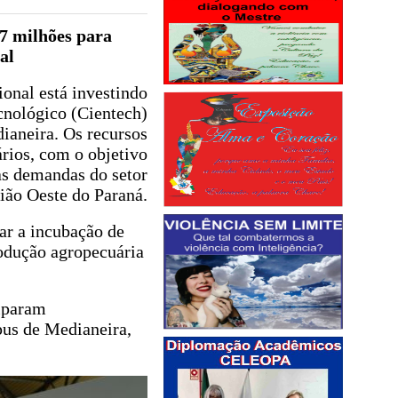
7 milhões para
al
ional está investindo
cnológico (Cientech)
aneira. Os recursos
rios, com o objetivo
as demandas do setor
ião Oeste do Paraná.
ar a incubação de
rodução agropecuária
ciparam
pus de Medianeira,