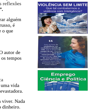
s reflexões
”.
trar alguém
russo, é
e o que
O autor de
s os tempos
ca
e uma vida
devastadora.
a viver. Nada
 dinheiro.