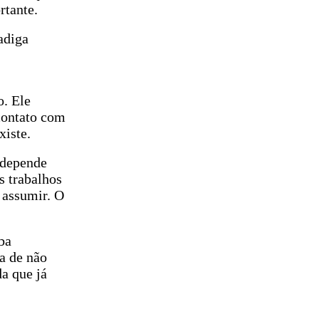
rtante.
adiga
o. Ele
 contato com
xiste.
 depende
s trabalhos
 assumir. O
ba
a de não
a que já