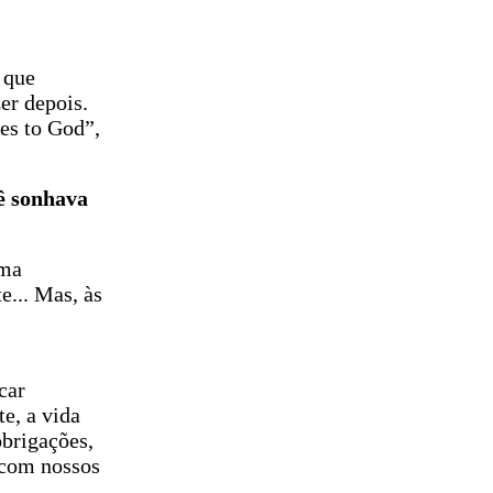
 que
er depois.
es to God”,
ê sonhava
uma
... Mas, às
car
e, a vida
obrigações,
 com nossos