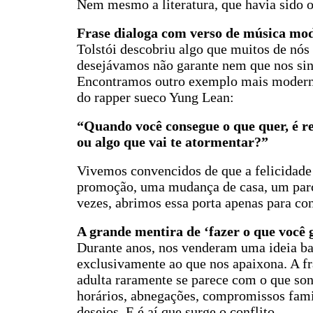
Nem mesmo a literatura, que havia sido o 
Frase dialoga com verso de música mo
Tolstói descobriu algo que muitos de nós
desejávamos não garante nem que nos sin
Encontramos outro exemplo mais modern
do rapper sueco Yung Lean:
“Quando você consegue o que quer, é r
ou algo que vai te atormentar?”
Vivemos convencidos de que a felicidade 
promoção, uma mudança de casa, um parce
vezes, abrimos essa porta apenas para co
A grande mentira de ‘fazer o que você 
Durante anos, nos venderam uma ideia bas
exclusivamente ao que nos apaixona. A fr
adulta raramente se parece com o que sonh
horários, abnegações, compromissos fam
desejos. E é aí que surge o conflito.