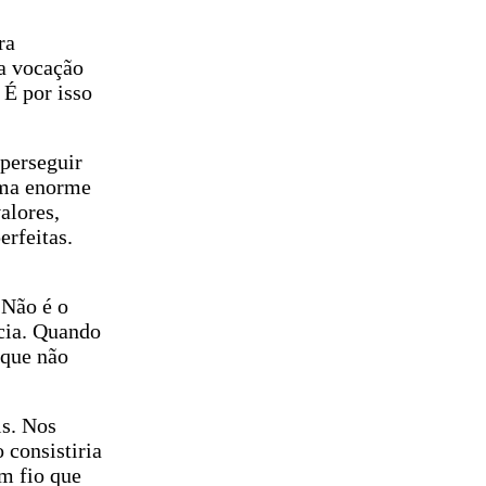
ra
a vocação
É por isso
perseguir
uma enorme
alores,
rfeitas.
 Não é o
cia. Quando
 que não
is. Nos
 consistiria
m fio que