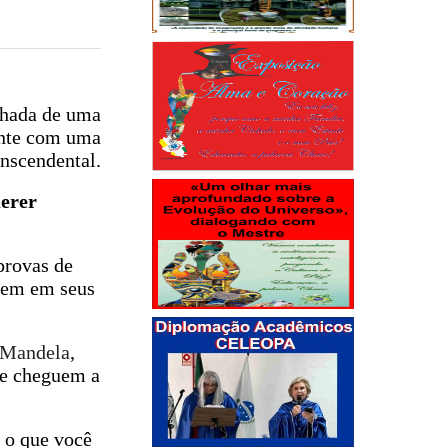
hada de uma
onte com uma
anscendental.
uerer
provas de
 nem em seus
 Mandela
,
que cheguem a
 o que você