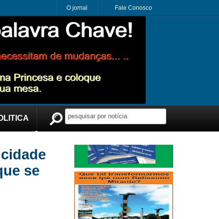
O jornal
Fale Conosco
OLITICA
Publicidade
icidade
que se