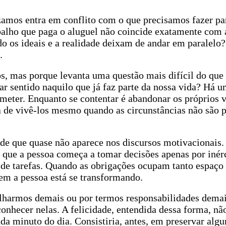
zamos entra em conflito com o que precisamos fazer pa
balho que paga o aluguel não coincide exatamente com 
os ideais e a realidade deixam de andar em paralelo? 
.
, mas porque levanta uma questão mais difícil do que 
r sentido naquilo que já faz parte da nossa vida? Há 
meter. Enquanto se contentar é abandonar os próprios v
de vivê-los mesmo quando as circunstâncias não são pe
ade que quase não aparece nos discursos motivacionais.
 que a pessoa começa a tomar decisões apenas por inér
de tarefas. Quando as obrigações ocupam tanto espaço
em a pessoa está se transformando.
alharmos demais ou por termos responsabilidades dema
nhecer nelas. A felicidade, entendida dessa forma, não
a minuto do dia. Consistiria, antes, em preservar algu