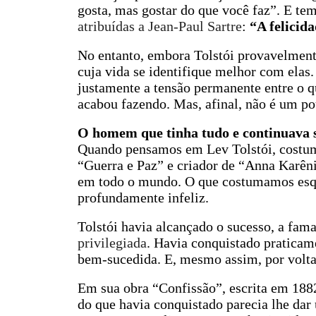
gosta, mas gostar do que você faz”. E t
atribuídas a Jean-Paul Sartre
:
“A felicida
No entanto, embora Tolstói provavelmente
cuja vida se identifique melhor com elas. 
justamente a tensão permanente entre o qu
acabou fazendo. Mas, afinal, não é um po
O homem que tinha tudo e continuava s
Quando pensamos em Lev Tolstói, costuma
“Guerra e Paz” e criador de “Anna Karêni
em todo o mundo. O que costumamos esquec
profundamente infeliz.
Tolstói havia alcançado o sucesso, a fam
privilegiada
. Havia conquistado pratica
bem-sucedida. E, mesmo assim, por volta 
Em sua obra “Confissão”, escrita em 1882
do que havia conquistado parecia lhe dar 