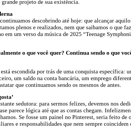
grande projeto de sua existência.
derna
 continuamos descobrindo até hoje: que alcançar aquilo
tamos plenos e realizados, nem que saibamos o que faz
o em um verso da música de 2025 “Teenage Symphoni
ealmente o que você quer? Continua sendo o que voc
está escondida por trás de uma conquista específica: 
iro, um saldo na conta bancária, um emprego diferente
nstatar que continuamos sendo os mesmos de antes.
gosta’
tante sedutora: para sermos felizes, devemos nos dedi
ase parece lógica até que as contas chegam. Infelizment
amos. Se fosse um painel no Pinterest, seria feito de 
iliares e responsabilidades que nem sempre coincidem