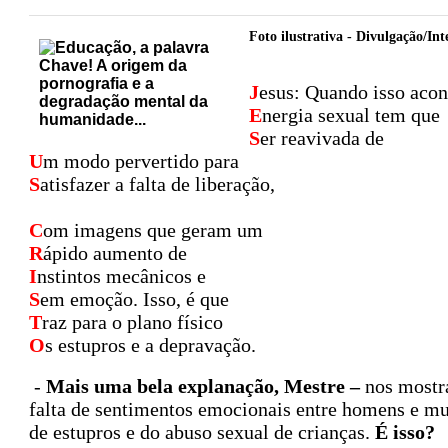
Foto ilustrativa - Divulgação/Int
J
esus: Quando isso acon
E
nergia sexual tem que
S
er reavivada de
U
m modo pervertido para
S
atisfazer a falta de liberação,
C
om imagens que geram um
R
ápido aumento de
I
nstintos mecânicos e
S
em emoção. Isso, é que
T
raz para o plano físico
O
s estupros e a depravação.
-
Mais uma bela explanação, Mestre –
nos mostra
falta de sentimentos emocionais entre homens e mu
de estupros e do abuso sexual de crianças.
É isso?