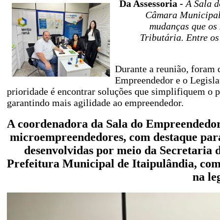
Da Assessoria -
A Sala d
Câmara Municipal 
mudanças que os 
Tributária. Entre os
Durante a reunião, foram d
Empreendedor e o Legislat
prioridade é encontrar soluções que simplifiquem o p
garantindo mais agilidade ao empreendedor.
A coordenadora da Sala do Empreendedor 
microempreendedores, com destaque para c
desenvolvidas por meio da Secretaria d
Prefeitura Municipal de Itaipulândia, co
na le