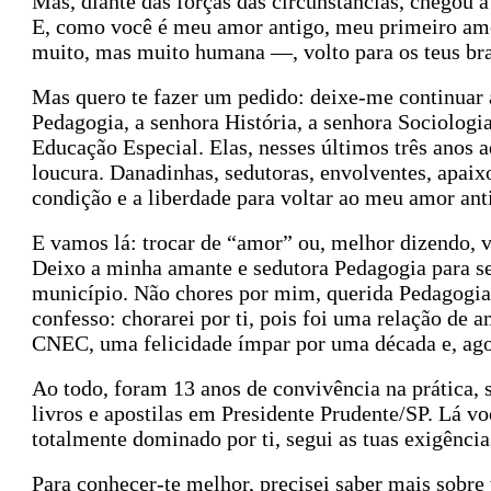
Mas, diante das forças das circunstâncias, chegou a
E, como você é meu amor antigo, meu primeiro amo
muito, mas muito humana —, volto para os teus br
Mas quero te fazer um pedido: deixe-me continuar
Pedagogia, a senhora História, a senhora Sociologia
Educação Especial. Elas, nesses últimos três anos
loucura. Danadinhas, sedutoras, envolventes, apaix
condição e a liberdade para voltar ao meu amor ant
E vamos lá: trocar de “amor” ou, melhor dizendo, v
Deixo a minha amante e sedutora Pedagogia para se
município. Não chores por mim, querida Pedagogia
confesso: chorarei por ti, pois foi uma relação de 
CNEC, uma felicidade ímpar por uma década e, agor
Ao todo, foram 13 anos de convivência na prática, 
livros e apostilas em Presidente Prudente/SP. Lá v
totalmente dominado por ti, segui as tuas exigência
Para conhecer-te melhor, precisei saber mais sobre 