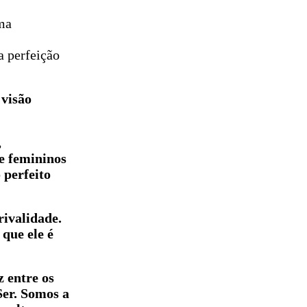
ma
a perfeição
 visão
,
e femininos
 perfeito
rivalidade.
que ele é
 entre os
Ser. Somos a