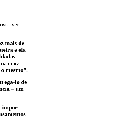
osso ser.
ez mais de
eira e ela
ldados
na cruz.
r o mesmo”.
trega-lo de
ância – um
m impor
pensamentos