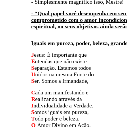
- Simplesmente magnífico isso, Mestre!
- “Qual papel você desempenha em seu 
comprometido com o amor incondicional
espiritual, ou seus objetivos ainda ser
Iguais em pureza, poder, beleza, grande
J
esus: É importante que
E
ntendas que não existe
S
eparação. Estamos todos
U
nidos na mesma Fonte do
S
er. Somos a Irmandade,
C
ada um manifestando e
R
ealizando através da
I
ndividualidade a Verdade.
S
omos iguais em pureza,
T
odo poder e beleza.
O
Amor Divino em Ação.