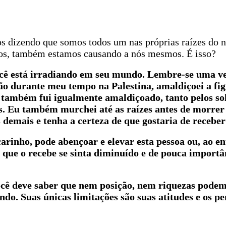
s dizendo que somos todos um nas próprias raízes do n
ros, também estamos causando a nós mesmos. É isso?
ocê está irradiando em seu mundo. Lembre-se uma v
 durante meu tempo na Palestina, amaldiçoei a figu
u também fui igualmente amaldiçoado, tanto pelos so
 Eu também murchei até as raízes antes de morrer 
demais e tenha a certeza de que gostaria de recebe
inho, pode abençoar e elevar esta pessoa ou, ao en
 que o recebe se sinta diminuído e de pouca import
ocê deve saber que nem posição, nem riquezas pode
ndo. Suas únicas limitações são suas atitudes e os 