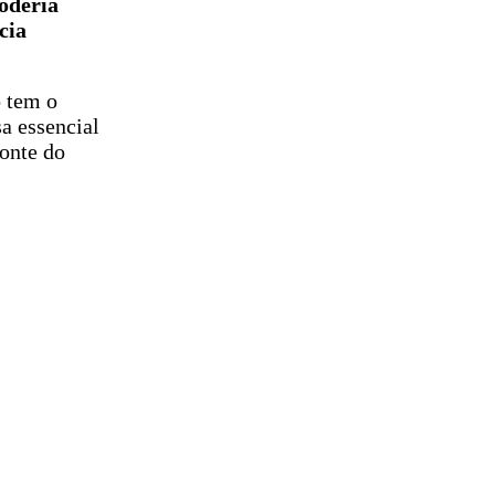
poderia
cia
o tem o
a essencial
onte do