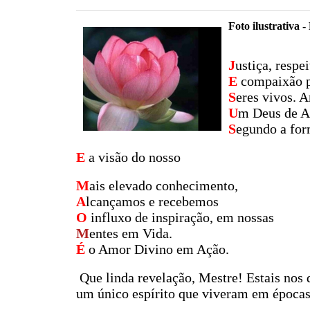
Foto ilustrativa 
J
ustiça, respei
E
compaixão p
S
eres vivos. 
U
m Deus de A
S
egundo a fo
E
a visão do nosso
M
ais elevado conhecimento,
A
lcançamos e recebemos
O
influxo de inspiração, em nossas
M
entes em Vida.
É
o Amor Divino em Ação.
Que linda revelação, Mestre! Estais no
um único espírito que viveram em épocas 