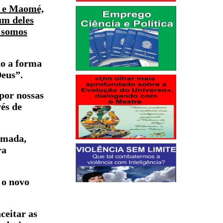
s e Maomé,
um deles
s somos
o a forma
Deus”.
por nossas
vés de
amada,
ra
 o novo
ceitar as