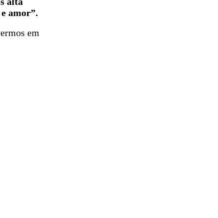
s alta
 e amor”.
ivermos em