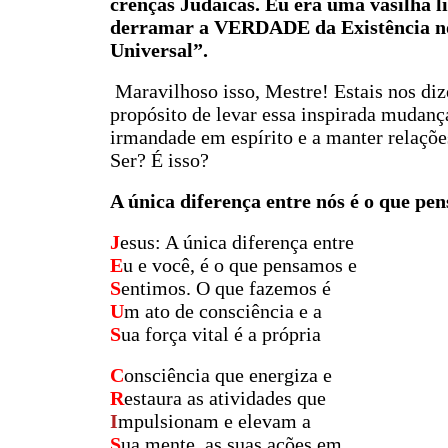
crenças Judaicas. Eu era uma vasilha li
derramar a VERDADE da Existência no 
Universal”.
Maravilhoso isso, Mestre! Estais nos di
propósito de levar essa inspirada mudanç
irmandade em espírito e a manter relaçõe
Ser? É isso?
A única diferença entre nós é o que pen
J
esus: A única diferença entre
E
u e você, é o que pensamos e
S
entimos. O que fazemos é
U
m ato de consciência e a
S
ua força vital é a própria
C
onsciência que energiza e
R
estaura as atividades que
I
mpulsionam e elevam a
S
ua mente, as suas ações em