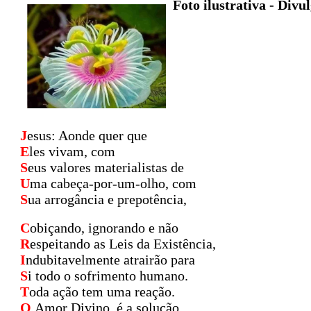
Foto ilustrativa - Divu
J
esus: Aonde quer que
E
les vivam, com
S
eus valores materialistas de
U
ma cabeça-por-um-olho, com
S
ua arrogância e prepotência,
C
obiçando, ignorando e não
R
espeitando as Leis da Existência,
I
ndubitavelmente atrairão para
S
i todo o sofrimento humano.
T
oda ação tem uma reação.
O
Amor Divino, é a solução...