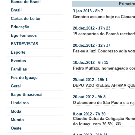
Banco do Brasil
Primeir
Brasil
3.jan.2013 - 8h 7
Genoino assume hoje na Câmara,
Cartas do Leitor
Educação
20.dez.2012 - 17h 23
15 aeroportos do Paraná receber
Ego Famosos
ENTREVISTAS
20.dez.2012 - 12h 37
Fez-se a luz! Congresso adia vo
Esporte
Eventos
10.dez.2012 - 6h 15
Pedro Muffato, homenageado com
Familias
Foz do Iguaçu
25.out.2012 - 19h 1
DEPUTADO KIELSE AFIRMA QU
Geral
Itaipu Binacional
20.out.2012 - 9h 8
O abandono de São Paulo e a rej
Lindeiros
Moda
8.out.2012 - 7h 30
Cláudio Dutra da Coligação Rum
Mundo
do Iguaçu com 36,5%
Oeste