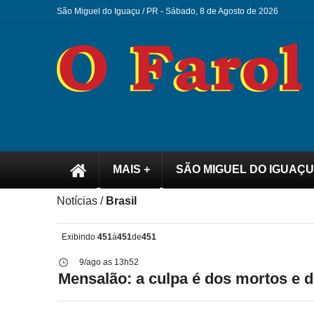
São Miguel do Iguaçu / PR -
Sábado, 8 de Agosto de 2026
MAIS +
SÃO MIGUEL DO IGUAÇU
Notícias /
Brasil
Exibindo
451
à
451
de
451
9/ago as 13h52
Mensalão: a culpa é dos mortos e d