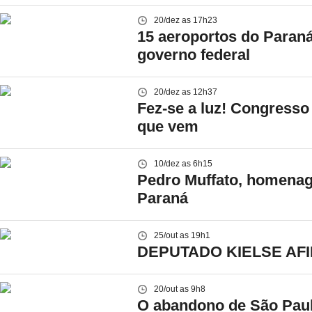
20/dez as 17h23
15 aeroportos do Paraná
governo federal
20/dez as 12h37
Fez-se a luz! Congresso
que vem
10/dez as 6h15
Pedro Muffato, homenag
Paraná
25/out as 19h1
DEPUTADO KIELSE AF
20/out as 9h8
O abandono de São Paulo