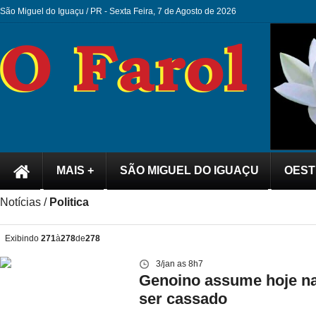
São Miguel do Iguaçu / PR -
Sexta Feira, 7 de Agosto de 2026
MAIS +
SÃO MIGUEL DO IGUAÇU
OEST
Notícias /
Politica
Exibindo
271
à
278
de
278
3/jan as 8h7
Genoino assume hoje na
ser cassado