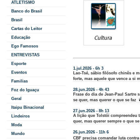
ATLETISMO
No
Banco do Brasil
Tot
Brasil
Cartas do Leitor
Educação
Ego Famosos
ENTREVISTAS
Ultimas Materias:
Esporte
1.jul.2026 - 6h 3
Eventos
Lao-Tsé, sábio filósofo chinês e m
forte, mas aquele que vence a si
Familias
28.jun.2026 - 4h 43
Foz do Iguaçu
Frase do dia de Jean-Paul Sartre s
Geral
se quer, mas querer o que se faz
Itaipu Binacional
27.jun.2026 - 8h 13
A lição que Tolstói compreendeu t
Lindeiros
quer, mas querer sempre o que se
Moda
26.jun.2026 - 11h 6
Mundo
CBF precisa comandar luta contra