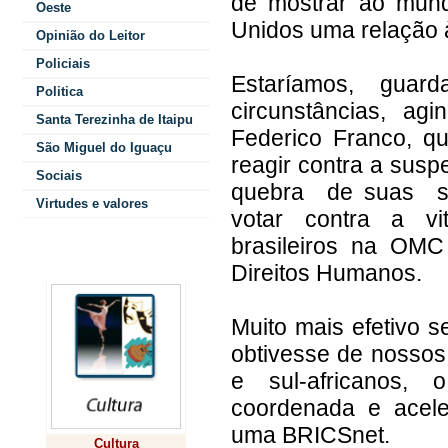
de mostrar ao mun
Oeste
Unidos uma relação à
Opinião do Leitor
Policiais
Estaríamos, guar
Politica
circunstâncias, a
Santa Terezinha de Itaipu
Federico Franco, qu
São Miguel do Iguaçu
reagir contra a sus
Sociais
quebra de suas sa
Virtudes e valores
votar contra a vi
brasileiros na OM
Colunistas
Direitos Humanos.
Muito mais efetivo 
obtivesse de nossos 
e sul-africanos,
coordenada e acel
uma BRICSnet.
Cultura