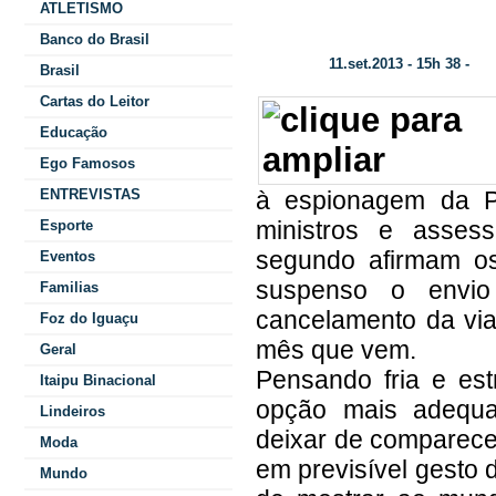
ATLETISMO
Uma rede de internet para os BRICS
Banco do Brasil
11.set.2013 - 15h 38 -
Data/Hora:
Cat
Brasil
Cartas do Leitor
Educação
Ego Famosos
ENTREVISTAS
à espionagem da P
ministros e assess
Esporte
segundo afirmam os
Eventos
suspenso o envio
Familias
cancelamento da vi
Foz do Iguaçu
mês que vem.
Geral
Pensando fria e est
Itaipu Binacional
opção mais adequa
Lindeiros
deixar de comparece
Moda
em previsível gesto d
Mundo