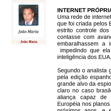
INTERNET PRÓPRI
Uma rede de internet 
que foi criada pelo
estrito controle do
contasse com avanç
João Maria
embaralhassem a i
impedindo que ela 
Previsão
inteligência dos EUA
Segundo o analista g
pela edição espanh
grande alvo da espi
claro no caso brasi
aliança capaz de 
Européia nos planos 
próximos anos, e 