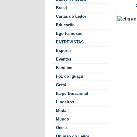
2
Data/Hora:
Brasil
Cartas do Leitor
Educação
5º Cir
Ego Famosos
julho, 
ENTREVISTAS
Cam
evento
Esporte
com a 
Eventos
Familias
Os 400 p
Foz do Iguaçu
particip
Geral
Outras d
os inscri
Itaipu Binacional
Lindeiros
No valor
para rei
Moda
típicos 
Mundo
O CIRC
Oeste
O circui
Opinião do Leitor