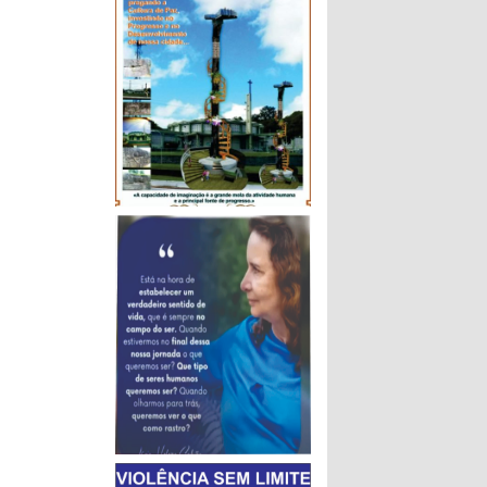
á mais um
ª Etapa do
 dia 02 de
ataratas e
 No dia do
o iniciará
l a partir
das 8h30.
eiros 300
dades.
entre todos
e a parada
com pratos
ômetros e o