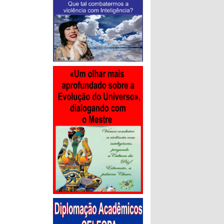
com
gião
ADETUR e
etaria de
cicross,
rupo Vamos
participar
m. Além
rão estar
ercurso.
r inscritos
o da
ório. Os
e qualquer
,