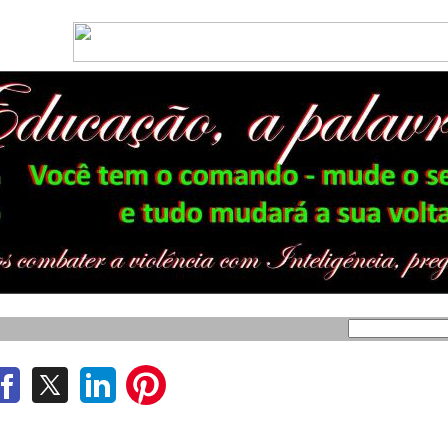
MO MARECHAL CÂNDIDO RONDON DIA 02/JULHO/2017 - PARTICIPE!