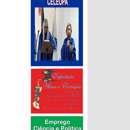
no
frutas e
vai
5
elo e-mail