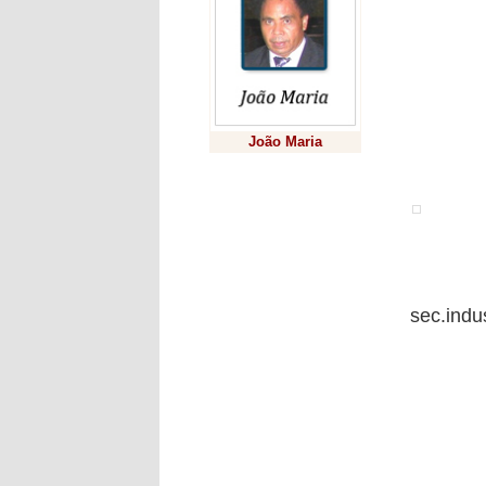
O percur
No percu
percurso
alguns q
Existe 
O tempo 
João Maria
ambulân
auxiliar
Previsão
Mais inf
(Scharle
sec.indu
Deixe seu co