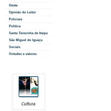
todo mundo sa
Oeste
Opinião do Leitor
estabelecimento
Policiais
de serviços, a 
Politica
preserva alime
Santa Terezinha de Itaipu
São Miguel do Iguaçu
assegurando a
Sociais
Virtudes e valores
Associações q
principais tipo
Colunistas
utilizam regul
sistemas de re
indicam mais d
do varejo e de 