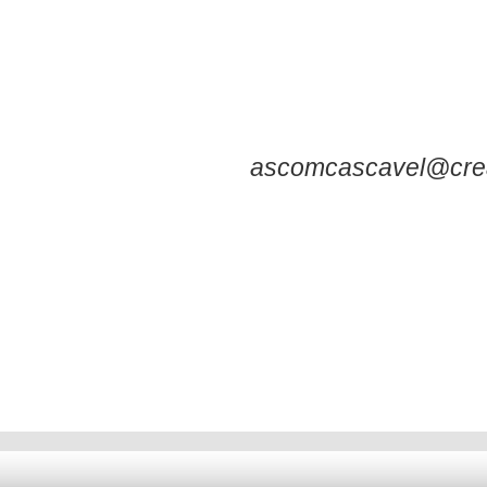
fomentos dispon
Chamamento.
Informações para a
ascomcascavel@crea
Geovana Diesel – (4
Deixe seu comentário!