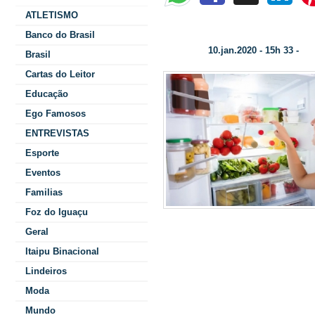
ATLETISMO
O verão e a importância da refrigeração
Banco do Brasil
10.jan.2020 - 15h 33 -
Data/Hora:
Col
Brasil
Cartas do Leitor
Educação
Ego Famosos
ENTREVISTAS
Esporte
Eventos
Familias
Foz do Iguaçu
Geral
alimentação de
Itaipu Binacional
Lindeiros
Qu
-
Geovana Diesel
Moda
essencial para
Mundo