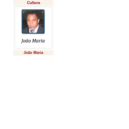
parte conta c
Cultura
refrigerador e
alguns possue
O Brasil possu
restaurantes e 
João Maria
supermercados;
Previsão
50 mil açougues
aproximadamen
sorvetes (fábri
de 6,8 mil hosp
indústrias. Po