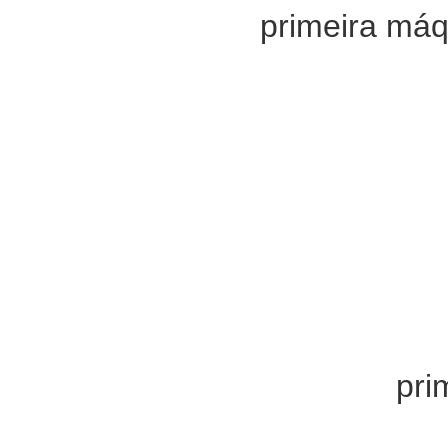
A
primeira máq
construída em 
da compressão 
James Harrison
contratado por
para produzir
refrescasse aq
processo de fab
de carne proce
No Brasil o
pri
construído no