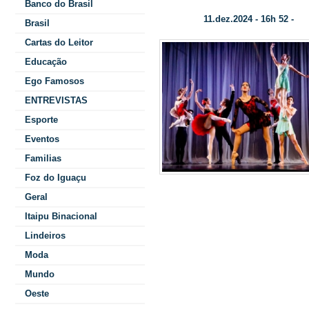
Banco do Brasil
11.dez.2024 - 16h 52 -
Data/Hora:
Cat
Brasil
Cartas do Leitor
Educação
Ego Famosos
ENTREVISTAS
Esporte
Eventos
Familias
Foz do Iguaçu
D
Geral
Zanelatto/It
Itaipu Binacional
Lindeiros
para o 
Moda
patrocínio da
Mundo
artístico-cul
Oeste