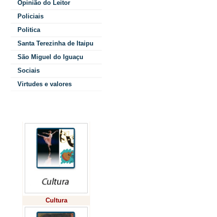
Opinião do Leitor
milhões,
Policiais
de
Politica
asserti
Santa Terezinha de Itaipu
São Miguel do Iguaçu
pedidos, a Bi
Sociais
orientações
Virtudes e valores
precisam 
Colunistas
constitu
produção de 
festivais art
rea
As ações deve
Cultura