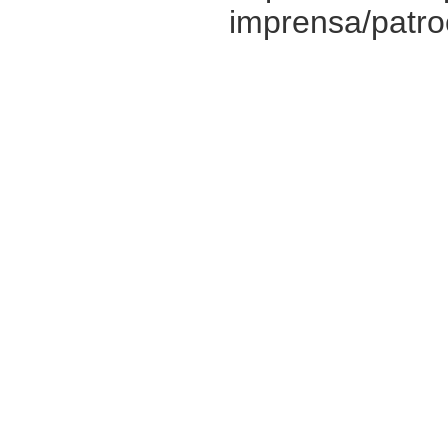
imprensa/patro
edital e assist
pois eles são e
projeto submet
A Itaipu
Com 20 unidad
de potência inst
mundial na ger
renovável, ten
mais de 3 bilh
responsável po