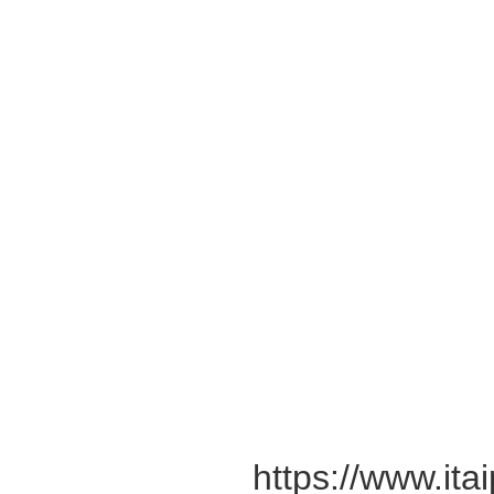
Natal, desde 
no item “Objet
momento de os 
ações natalinas
para o Natal de
pagamento de ca
, alert
vedada”
Comunicação, 
Oliveira.
É muito import
acessem o site 
https://www.ita