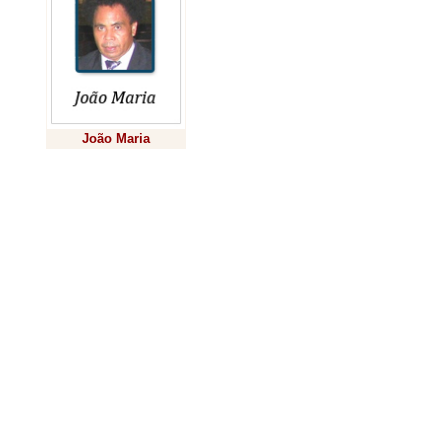
ser desenvolvi
dentro da área
atuação prioritá
da Itaipu, que
João Maria
compreende o
399 municípios
Previsão
Grosso do Sul, 
quilômetros qu
habitantes.
A gestão da Co
responsável pe
interessados 