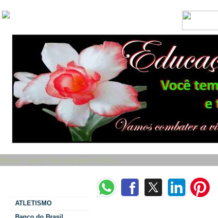
Bom dia - Segunda Feira, 10 de Agosto de 2026
Categorias
ATLETISMO
MAISMÉDICOSMAISATENDIMENTOS🏥👨🏻‍⚕️Hospit
Semana!
Banco do Brasil