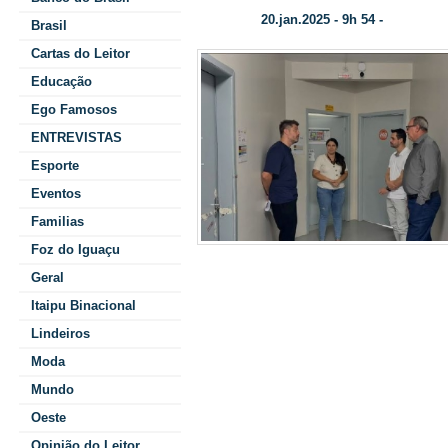
20.jan.2025 - 9h 54 -
Data/Hora:
Categoria:
Brasil
Cartas do Leitor
Educação
Ego Famosos
ENTREVISTAS
Esporte
Eventos
Familias
Foz do Iguaçu
Geral
humanizado à 
Itaipu Binacional
Lindeiros
Maternidade I
Moda
com um mé
Mundo
Oeste
Opinião do Leitor