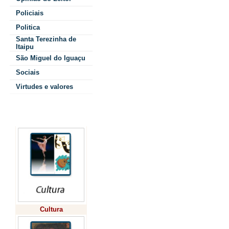
mais nos fina
Policiais
Politica
Essa iniciativ
Santa Terezinha de
Itaipu
garantir mais 
São Miguel do Iguaçu
Sociais
nos atendimen
Virtudes e valores
tempo de espe
Colunistas
mais seguranç
pacientes. A 
é prioridade,
trabalhando p
Cultura
melhor!