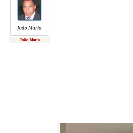
Compartilhe e
novidade e aj
João Maria
a levar essa
Previsão
informação pa
mais pessoas