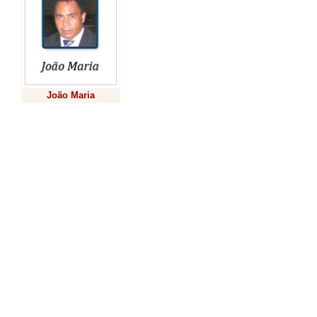
São parte do acor
Federal (MPF), 
Guarani da regiã
Instituto Naciona
João Maria
Agrária (Incra), 
Previsão
Povos Indígenas 
Nacional de Solu
Conselho Naciona
própria Itaipu. U
documento será 
Tribunal Federal