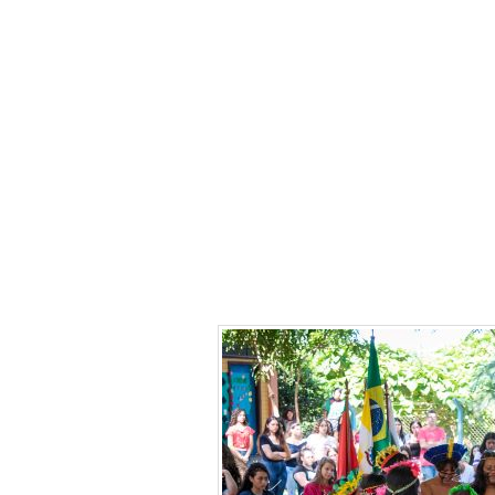
manutenção das 
Programa Susten
Comunidades In
três aldeias form
região: Tekoha O
Iguaçu, e Tekoha
em Diamante D’O