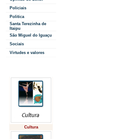
em reunião ordin
Policiais
acordo de concil
Politica
de 3 mil hectares
Santa Terezinha de
Itaipu
emergencial, que
São Miguel do Iguaçu
Sociais
comunidades ind
Virtudes e valores
região Oeste do 
O valor fixado pa
Colunistas
negócio é de até
240 milhões, rec
que serão
disponibilizados 
Binacional.
Cultura