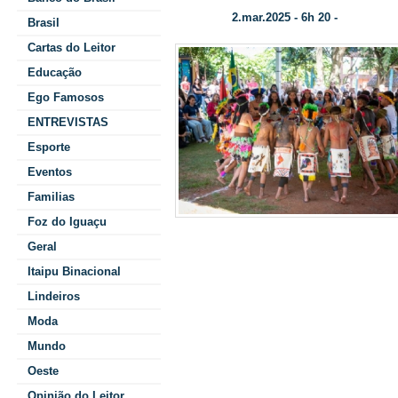
2.mar.2025 - 6h 20 -
Data/Hora:
Categoria:
Brasil
Cartas do Leitor
Educação
Ego Famosos
ENTREVISTAS
Esporte
Eventos
Familias
Foz do Iguaçu
Nacional de 
Geral
Itaipu Binacional
Lindeiros
Moda
O Conselho de Ad
Mundo
Binacional aprovo
Oeste
Opinião do Leitor