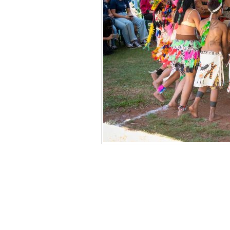
“Itaipu compromete
sustentabilidade s
maior participaçã
como forma de lhe
e emancipação, be