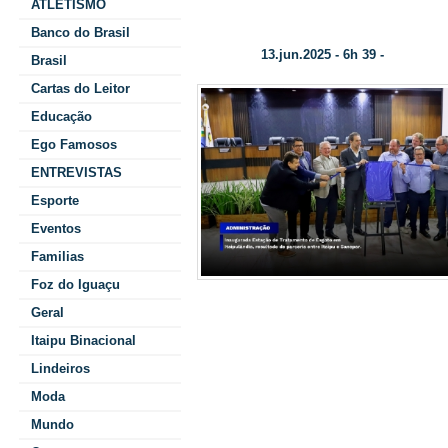
ATLETISMO
Inaugurada Estação de Tratamento de Esgoto em
Banco do Brasil
13.jun.2025 - 6h 39 -
Data/Hora:
Categoria:
Brasil
Cartas do Leitor
Educação
Ego Famosos
ENTREVISTAS
Esporte
Eventos
Familias
Foz do Iguaçu
Geral
de modelo pa
Itaipu Binacional
País
Lindeiros
Moda
Mundo