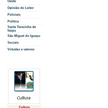
Da Assessoria
Oeste
Opinião do Leitor
Itaipu
Policiais
(Compan
Politica
Santa Terezinha de
Itaipu
Paraná) inau
São Miguel do Iguaçu
fei
Sociais
Virtudes e valores
Tratamen
Colunistas
Itaipulândi
também fora
de 
instal
Cultura