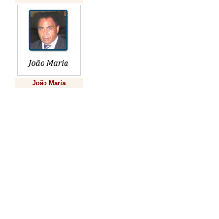
Ramilâ
Iguaçu. As obr
a popula
(Medianei
João Maria
Helena
Serranópolis 
Previsão
de um convên
de tec
saneamen
Brasil