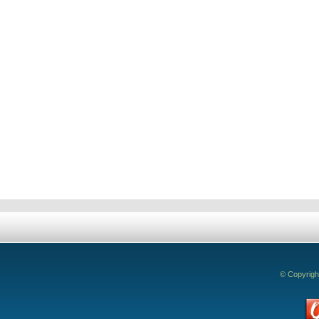
Titular: Vera 
Suplente: Soel
Deixe seu comentário!
© Copyrigh