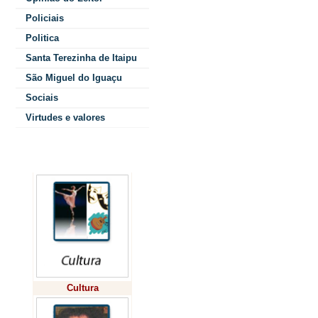
O conselho é 
Policiais
entre titulares
Politica
eleitos na 3ª 
Santa Terezinha de Itaipu
São Miguel do Iguaçu
Direitos da Mul
Sociais
mês de junho.
Virtudes e valores
período de 03 
Colunistas
remuneradas, o
voluntário.
Entre as ações
cooperar com 
e não governa
Cultura