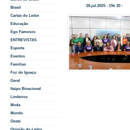
28.jul.2025 - 15h 20 -
Data/Hora:
Cat
Brasil
Cartas do Leitor
Educação
Ego Famosos
ENTREVISTAS
Esporte
Eventos
Familias
Foz do Iguaçu
Geral
de reuniões 
Itaipu Binacional
Batti, a 
Lindeiros
Conselho
Moda
Mundo
Oeste
Opinião do Leitor