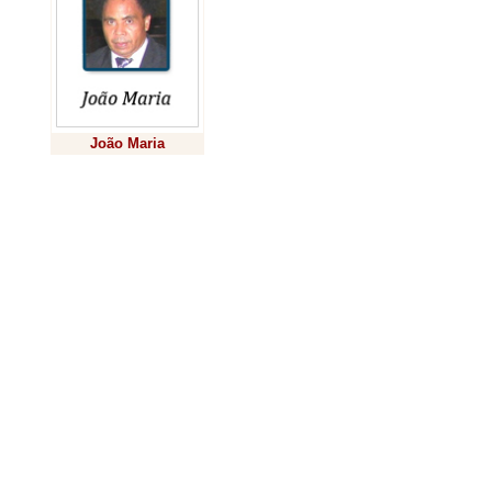
no acompanha
visem a amplia
política públic
nas áreas de s
João Maria
assistência soc
comunitária. “
Previsão
conselheiras q
conselho até e
nova diretoria
muito importan
de Assistência 
Motta.