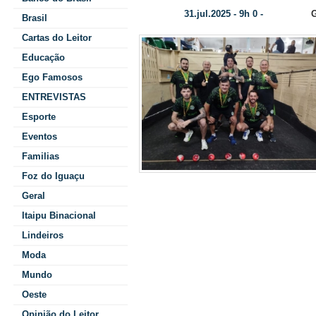
31.jul.2025 - 9h 0 -
G
Data/Hora:
Categoria:
Brasil
Cartas do Leitor
Educação
Ego Famosos
ENTREVISTAS
Esporte
Eventos
Familias
Foz do Iguaçu
Geral
nacional neste f
Itaipu Binacional
Criciúma, 
Lindeiros
evento correrá 
Moda
Mundo
será disputad
Oeste
Opinião do Leitor