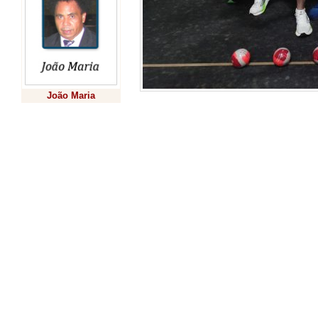
João Maria
A equipe que repr
com apoio da Secr
Previsão
Esportes, por me
esportes e é org
Catarinense de B