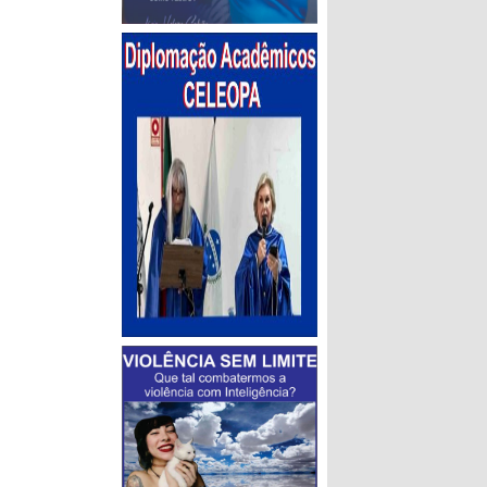
sem o que
ssos
 preventivo é
dor do
 por
encontros,
ma
o e nojo, e
dos
ia da ação.
 Oficina de
que eles
ssário”
,
fatizando
ental para a