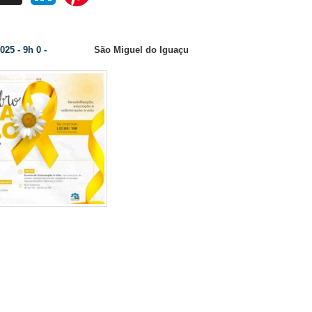
vai realizar diversas ações de cuidado e prevenção à saúde mental alusivas ao ‘
025 - 9h 0 -
São Miguel do Iguaçu
Categoria:
O Governo Muni
Da Assessoria -
Miguel do Iguaçu, por meio 
Atenção Psicossocial (CAPS
Condutor de Saúde Mental, realiza
mês de setembro, que é o mês de
combate ao suicídio, a ‘Oficina de
nos colégi
A iniciativa surge diante do aumento
da demanda de adolescentes nos se
 do município, visando prevenir o surgimento de novos 
 jovens a buscarem auxílio de forma segura.
setembro, às 08h00, será realizada a abertura oficial da
no Paço Municipal, seguindo logo após com uma cami
o da cidade com distribuição de material gráfico e acolh
mos sobre sentimentos de forma aberta e clara, ajudamos