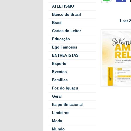
ATLETISMO
Governo Municipal 
Banco do Brasil
1.set.2
Data/Hora:
Brasil
Cartas do Leitor
Educação
Ego Famosos
ENTREVISTAS
Esporte
Eventos
Familias
Foz do Iguaçu
saúde mental
Geral
incentivar os
Itaipu Binacional
No dia 01 de 
Lindeiros
programação 
ruas do centr
Moda
Mundo
“Quando fala