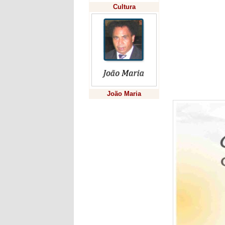
Cultura
No dia 26 de
Coberta Addy
serviços da s
muitos parcei
“Nosso compro
representam u
tem mais con
prefeito Boav
João Maria
Previsão