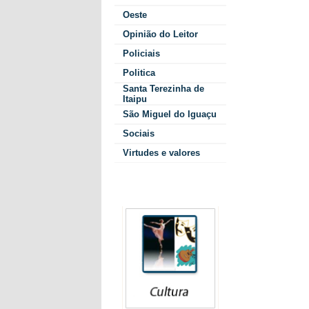
preconceitos 
Oeste
sentem. Deve
Opinião do Leitor
adolescentes,
Policiais
fundamental p
CAPS, João C
Politica
Santa Terezinha de
As ações ser
Itaipu
concentrar g
São Miguel do Iguaçu
com duração 
Sociais
psicoeducativ
as emoções 
Virtudes e valores
principais fa
A secretária
Colunistas
“A saúde ment
Sentimentos, 
possam lidar
disse.
O projeto tam
que um ambie
estabilidade