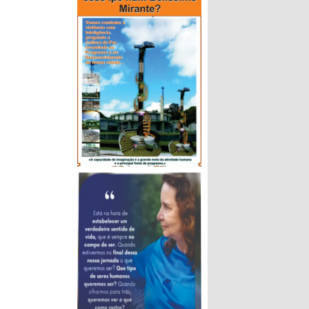
Setembro Amarelo’
cipal de São
do Centro de
) e do Grupo
rá durante o
 prevenção e
 Sentimentos’
os estaduais.
 expressivo
rviços de
casos e
nhada pelas
imento.
 a quebrar