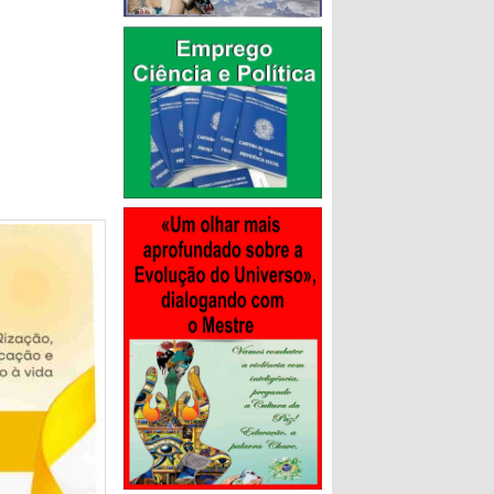
 Rua Coberta
averá
abalhador e
as oficinas
em saudável
eforçou o