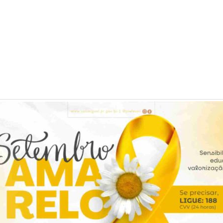
 setembro terá o evento de encerramento das ações na
 Cavalca. Das 08h00 às 11h00 e das 13h30 às 16h00 h
aúde, assistência social, esporte, cultura, agência do tr
ros.
misso é cuidar das pessoas em todas as fases da vida. Ess
m investimento no futuro dos nossos jovens, pois um jov
dições de aprender e construir uma sociedade melhor”
, r
entura Motta.