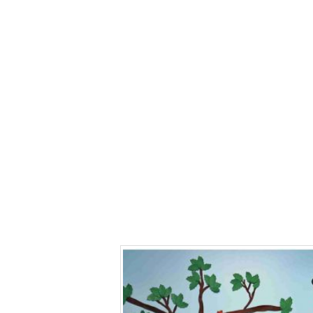
Além de estimula
formação de le
as famílias do
pedagógica, a
compromisso c
consolidam a 
conhecimento e