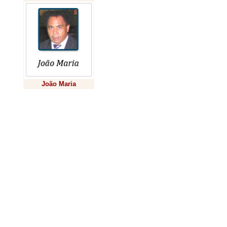
seus “Opúscul
aprender”, e a
é um instrumen
ordenar os nos
aptidões e hab
João Maria
possamos nos 
Previsão
consequenteme
dignidade e v
lembram tanto
José Ortega y
De mais a mais