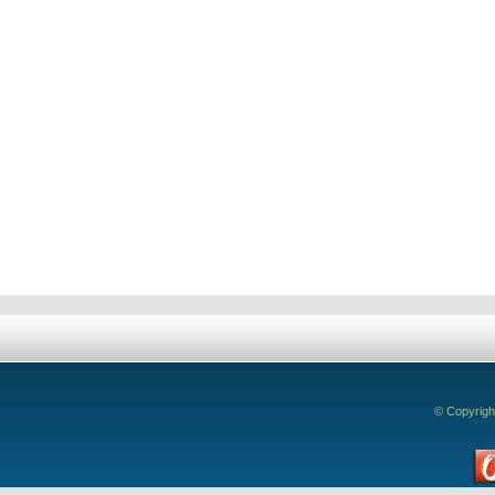
DE PÓ E SOMB
livros.
Deixe seu comentário!
© Copyrigh