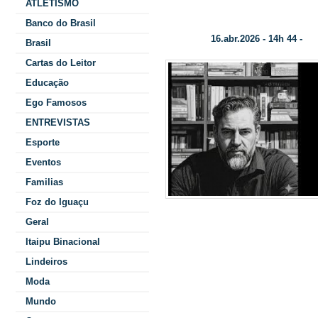
ATLETISMO
A EDUCAÇÃO QUE NÃO TEMOS
Banco do Brasil
16.abr.2026 - 14h 44 -
Data/Hora:
Col
Brasil
Cartas do Leitor
Educação
Ego Famosos
ENTREVISTAS
Esporte
Eventos
Familias
Foz do Iguaçu
laconic
Geral
Itaipu Binacional
grossa, fei
Lindeiros
Deus não resi
Moda
e com seu c
Mundo