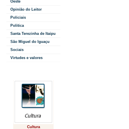
Oeste
há nada mai
Opinião do Leitor
do que um co
Policiais
Politica
batidas do
Santa Terezinha de Itaipu
para o Alto
São Miguel do Iguaçu
dois pontos fo
Sociais
Virtudes e valores
Colunistas
E não estou fa
não. Refiro-me
como alicerce 
bem nos ensin
Cultura