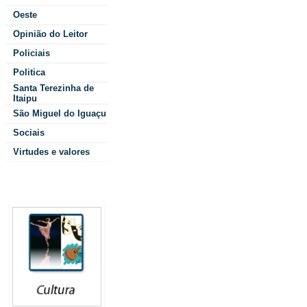
Oeste
Opinião do Leitor
A ação registrou b
Policiais
população, que co
Politica
Santa Terezinha de
ao longo do dia par
Itaipu
São Miguel do Iguaçu
caderneta de vaci
Sociais
Secretaria de Saúd
Virtudes e valores
moradores foi fund
Colunistas
alcance dos result
fortalecimento das 
prevenção em saúd
especialmente no c