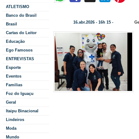
ATLETISMO
Itaipulândia aplica mais de 200 doses em Dia D de
Banco do Brasil
16.abr.2026 - 16h 15 -
Ge
Data/Hora:
Categoria:
Brasil
Cartas do Leitor
Educação
Ego Famosos
ENTREVISTAS
Esporte
Eventos
Familias
Foz do Iguaçu
Geral
Saúde Lorec
Itaipu Binacional
resultou na apli
Lindeiros
da cobertur
Moda
Mundo