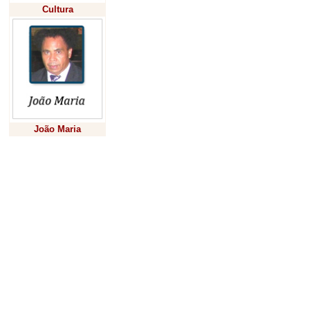
Cultura
A campanha de vac
maio, e a orientaç
unidade de saúde m
atualizada. O órg
proteção individual
João Maria
e complicações.
Previsão
A Administração Mu
trabalho dos profi
atendimento durant
no atendimento e g
positiva pelos orga