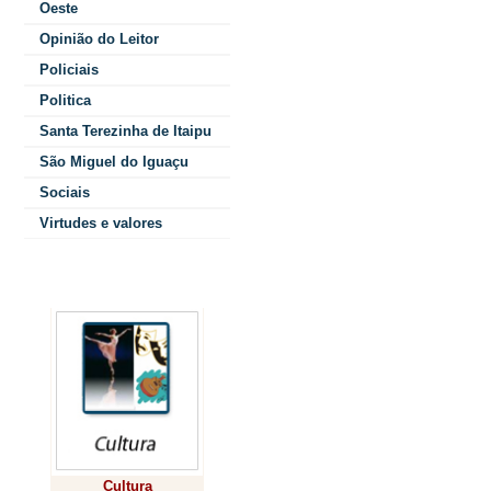
na ép
Oeste
Opinião do Leitor
acabam
Policiais
debaixo
Politica
Santa Terezinha de Itaipu
primeira 
São Miguel do Iguaçu
Sociais
ensi
Virtudes e valores
Enkvist,
Colunistas
pouco i
exi
pretende 
compr
Cultura