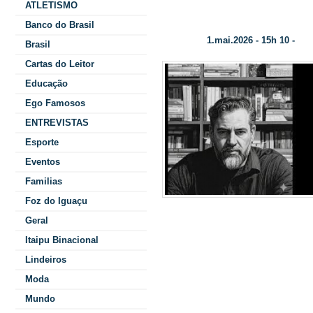
ATLETISMO
GRANDEZAS DESDENHADAS
Banco do Brasil
1.mai.2026 - 15h 10 -
Data/Hora:
Col
Brasil
Cartas do Leitor
Educação
Ego Famosos
ENTREVISTAS
Esporte
Eventos
Familias
Foz do Iguaçu
quest
Geral
Itaipu Binacional
considerad
Lindeiros
assunto é 
Moda
Mundo