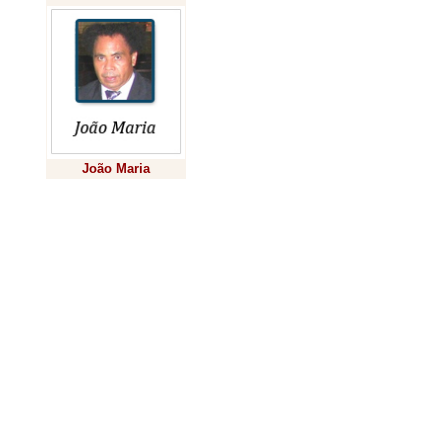
naquilo
pa
pre
pressu
João Maria
mudança 
Previsão
sujeito 
Sua atitude 