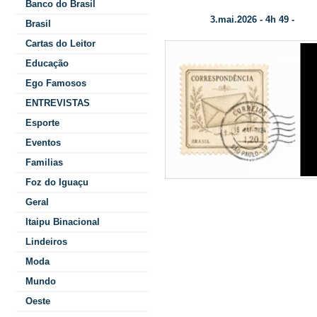
Banco do Brasil
3.mai.2026 - 4h 49 -
Data/Hora:
Colu
Brasil
Cartas do Leitor
Educação
Ego Famosos
ENTREVISTAS
Esporte
Eventos
Familias
Foz do Iguaçu
“sentimento in
Geral
Itaipu Binacional
dedicação qu
Lindeiros
estar d
Moda
complementa: 
Mundo
Oeste
intimidade e