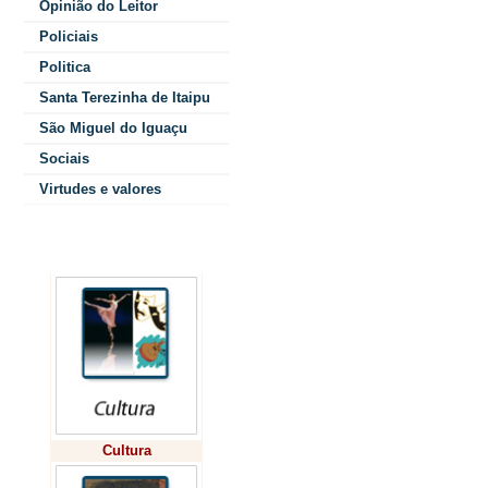
Opinião do Leitor
esco
Policiais
Politica
Santa Terezinha de Itaipu
São Miguel do Iguaçu
Falou tudo, ma
Sociais
Acho que o amo
Virtudes e valores
pode surgir do
Colunistas
sensoriais, e 
simples de “se
vezes sem que
nos damos con
apaixonados.
Cultura