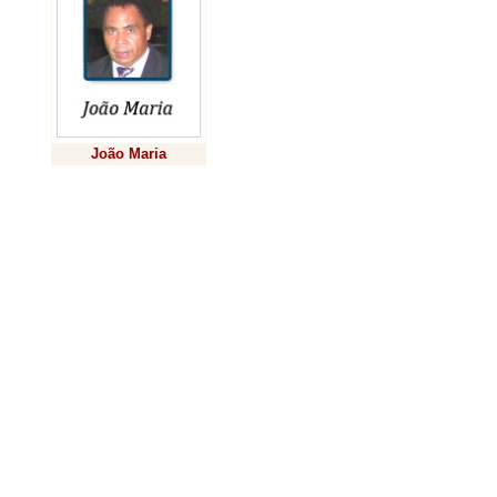
Às vezes o am
pelo perfume, 
nariz por força
transforma o o
João Maria
que provoca at
Previsão
nos empurra à
Um perfume exce
A mesma sensa
de onde vibra
vozes e melodi