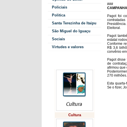
###
Policiais
CAMPANH
Politica
Pagot foi c
contratadas
Santa Terezinha de Itaipu
Presidência.
Eleitoral.
São Miguel do Iguaçu
Pagot també
Sociais
estatal rodo
Conforme re
Virtudes e valores
R$ 3,6 bilh
convênio env
Pagot disse 
Colunistas
de contrata
afirmou que 
Posteriormen
270 milhões.
Esta quarta-
Se o fizer, J
Cultura
Deixe seu co