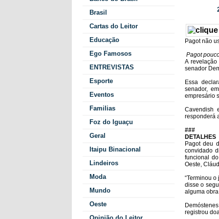
2
Data/Hora:
Brasil
Cartas do Leitor
Educação
Pagot não us
Ego Famosos
Pagot pouco
A revelação
ENTREVISTAS
senador Demó
Esporte
Essa decla
senador, e
Eventos
empresário 
Familias
Cavendish e
responderá a
Foz do Iguaçu
###
Geral
DETALHES
Pagot deu d
Itaipu Binacional
convidado d
funcional d
Lindeiros
Oeste, Cláudi
Moda
“Terminou o 
disse o segu
Mundo
alguma obra 
Oeste
Demóstenes,
registrou do
Opinião do Leitor