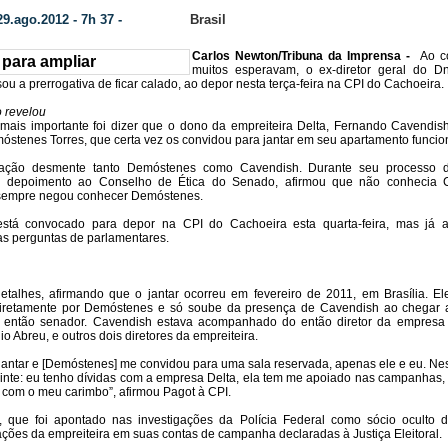
9.ago.2012 - 7h 37 -
Brasil
Categoria:
Carlos Newton/Tribuna da Imprensa -
Ao c
muitos esperavam, o ex-diretor geral do Dn
ou a prerrogativa de ficar calado, ao depor nesta terça-feira na CPI do Cachoeira.
 revelou
 mais importante foi dizer que o dono da empreiteira Delta, Fernando Cavendis
stenes Torres, que certa vez os convidou para jantar em seu apartamento funcion
ração desmente tanto Demóstenes como Cavendish. Durante seu processo 
m depoimento ao Conselho de Ética do Senado, afirmou que não conhecia 
sempre negou conhecer Demóstenes.
stá convocado para depor na CPI do Cachoeira esta quarta-feira, mas já 
s perguntas de parlamentares.
etalhes, afirmando que o jantar ocorreu em fevereiro de 2011,
em Brasília. El
iretamente por Demóstenes e só soube da presença de Cavendish ao chegar 
o então senador. Cavendish estava acompanhado do então diretor da empresa 
o Abreu, e outros dois diretores da empreiteira.
jantar e [Demóstenes] me convidou para uma sala reservada, apenas ele e eu. Nes
inte: eu tenho dívidas com a empresa Delta, ela tem me apoiado nas campanhas, e
com o meu carimbo”, afirmou Pagot à CPI.
 que foi apontado nas investigações da Polícia Federal como sócio oculto d
ações da empreiteira em suas contas de campanha declaradas à Justiça Eleitoral.