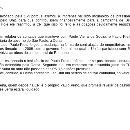
AS
onvocado pela CPI porque afirmou à imprensa ter sido incumbido de pression
 pelo Dnit, para que contribuíssem financeiramente para a campanha de Di
 Hoje ele reafirmou à CPI que isso foi feito e as doações devidamente registr
m relatou os contatos que manteve com Paulo Vieira de Souza, o Paulo Preto
viária do governo de São Paulo, a Dersa.
latou, Paulo Preto forçou a mudança na forma de contratação de empreiteiras, 
ões firmado em 2009 com o governo federal, no qual a União participou com R
olvia as obras do contorno sul do Rodoanel.
ter estranhado a insistência de Paulo Preto e afirmou ter se posicionado contra
ção defendida pela Dersa. Segundo ele, em compromisso assumido junto ao TC
o valor da obra não passaria dos R$ 3,6 bilhões previstos.
te, contudo, a Dersa apresentou ao Dnit um pedido de aditivo contratual, no valo
feira, quem depõe na CPI é o próprio Paulo Preto, que promete revelar os bastido
osé Serra estará liquidado.
mentário!