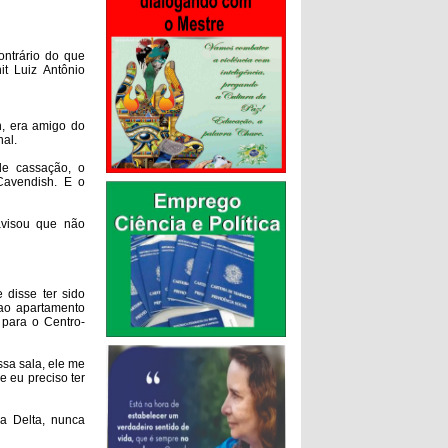
ontrário do que
it Luiz Antônio
h, era amigo do
al.
de cassação, o
Cavendish. E o
avisou que não
e
disse ter sido
ao apartamento
para o Centro-
sa sala, ele me
 eu preciso ter
a Delta, nunca