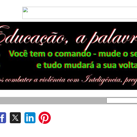
te dono de Delta na CPI e diz que ele era amigo de Demóstenes Torres