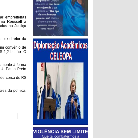
ar empreiteiras
lma Rousseff à
adas na Justiça
, ex-diretor da
num convênio de
$ 1,2 bilhão. O
riamente à forma
U, Paulo Preto
r de cerca de R$
res da política.